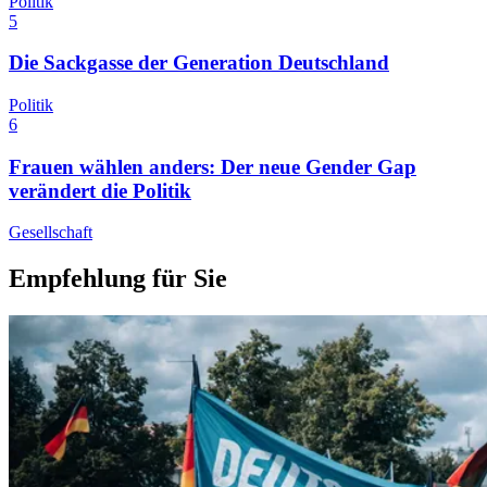
Politik
5
Die Sackgasse der Generation Deutschland
Politik
6
Frauen wählen anders: Der neue Gender Gap
verändert die Politik
Gesellschaft
Empfehlung für Sie