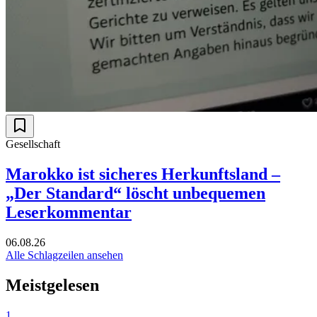
Gesellschaft
Marokko ist sicheres Herkunftsland –
„Der Standard“ löscht unbequemen
Leserkommentar
06.08.26
Alle Schlagzeilen ansehen
Meistgelesen
1