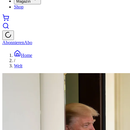
Magazin
Shop
Abonnieren
Abo
Home
/
Welt