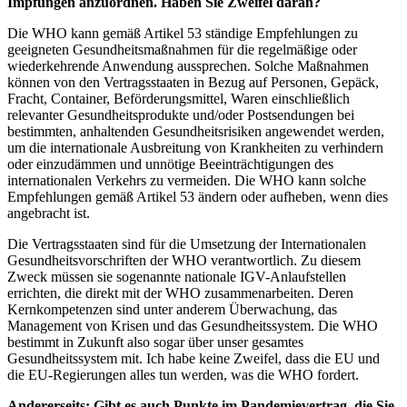
Impfungen anzuordnen. Haben Sie Zweifel daran?
Die WHO kann gemäß Artikel 53 ständige Empfehlungen zu
geeigneten Gesundheitsmaßnahmen für die regelmäßige oder
wiederkehrende Anwendung aussprechen. Solche Maßnahmen
können von den Vertragsstaaten in Bezug auf Personen, Gepäck,
Fracht, Container, Beförderungsmittel, Waren einschließlich
relevanter Gesundheitsprodukte und/oder Postsendungen bei
bestimmten, anhaltenden Gesundheitsrisiken angewendet werden,
um die internationale Ausbreitung von Krankheiten zu verhindern
oder einzudämmen und unnötige Beeinträchtigungen des
internationalen Verkehrs zu vermeiden. Die WHO kann solche
Empfehlungen gemäß Artikel 53 ändern oder aufheben, wenn dies
angebracht ist.
Die Vertragsstaaten sind für die Umsetzung der Internationalen
Gesundheitsvorschriften der WHO verantwortlich. Zu diesem
Zweck müssen sie sogenannte nationale IGV-Anlaufstellen
errichten, die direkt mit der WHO zusammenarbeiten. Deren
Kernkompetenzen sind unter anderem Überwachung, das
Management von Krisen und das Gesundheitssystem. Die WHO
bestimmt in Zukunft also sogar über unser gesamtes
Gesundheitssystem mit. Ich habe keine Zweifel, dass die EU und
die EU-Regierungen alles tun werden, was die WHO fordert.
Andererseits: Gibt es auch Punkte im Pandemievertrag, die Sie