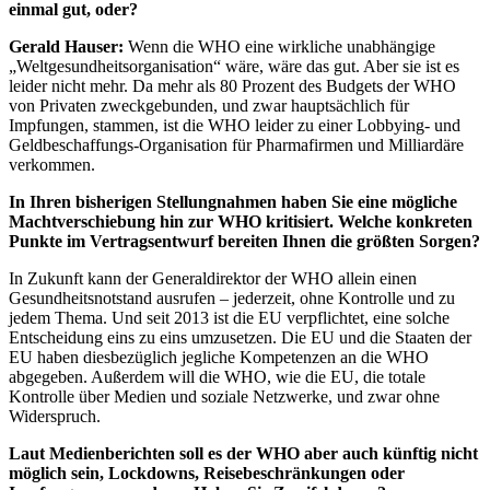
einmal gut, oder?
Gerald Hauser:
Wenn die WHO eine wirkliche unabhängige
„Weltgesundheitsorganisation“ wäre, wäre das gut. Aber sie ist es
leider nicht mehr. Da mehr als 80 Prozent des Budgets der WHO
von Privaten zweckgebunden, und zwar hauptsächlich für
Impfungen, stammen, ist die WHO leider zu einer Lobbying- und
Geldbeschaffungs-Organisation für Pharmafirmen und Milliardäre
verkommen.
In Ihren bisherigen Stellungnahmen haben Sie eine mögliche
Machtverschiebung hin zur WHO kritisiert. Welche konkreten
Punkte im Vertragsentwurf bereiten Ihnen die größten Sorgen?
In Zukunft kann der Generaldirektor der WHO allein einen
Gesundheitsnotstand ausrufen – jederzeit, ohne Kontrolle und zu
jedem Thema. Und seit 2013 ist die EU verpflichtet, eine solche
Entscheidung eins zu eins umzusetzen. Die EU und die Staaten der
EU haben diesbezüglich jegliche Kompetenzen an die WHO
abgegeben. Außerdem will die WHO, wie die EU, die totale
Kontrolle über Medien und soziale Netzwerke, und zwar ohne
Widerspruch.
Laut Medienberichten soll es der WHO aber auch künftig nicht
möglich sein, Lockdowns, Reisebeschränkungen oder