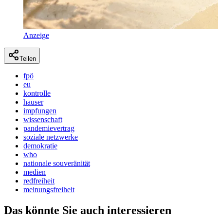
Anzeige
Teilen
fpö
eu
kontrolle
hauser
impfungen
wissenschaft
pandemievertrag
soziale netzwerke
demokratie
who
nationale souveränität
medien
redfreiheit
meinungsfreiheit
Das könnte Sie auch interessieren