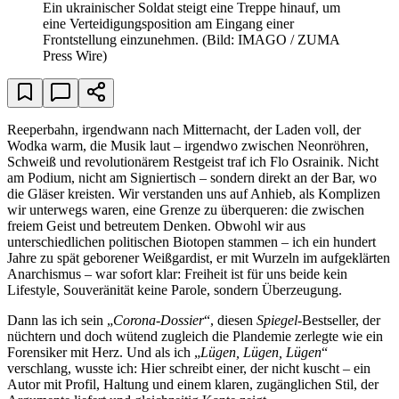
Ein ukrainischer Soldat steigt eine Treppe hinauf, um
eine Verteidigungsposition am Eingang einer
Frontstellung einzunehmen.
(Bild: IMAGO / ZUMA
Press Wire)
Reeperbahn, irgendwann nach Mitternacht, der Laden voll, der
Wodka warm, die Musik laut – irgendwo zwischen Neonröhren,
Schweiß und revolutionärem Restgeist traf ich Flo Osrainik. Nicht
am Podium, nicht am Signiertisch – sondern direkt an der Bar, wo
die Gläser kreisten. Wir verstanden uns auf Anhieb, als Komplizen
wir unterwegs waren, eine Grenze zu überqueren: die zwischen
freiem Geist und betreutem Denken. Obwohl wir aus
unterschiedlichen politischen Biotopen stammen – ich ein hundert
Jahre zu spät geborener Weißgardist, er mit Wurzeln im aufgeklärten
Anarchismus – war sofort klar: Freiheit ist für uns beide kein
Lifestyle, Souveränität keine Parole, sondern Überzeugung.
Dann las ich sein „
Corona-Dossier
“, diesen
Spiegel
-Bestseller, der
nüchtern und doch wütend zugleich die Plandemie zerlegte wie ein
Forensiker mit Herz. Und als ich „
Lügen, Lügen, Lügen
“
verschlang, wusste ich: Hier schreibt einer, der nicht kuscht – ein
Autor mit Profil, Haltung und einem klaren, zugänglichen Stil, der