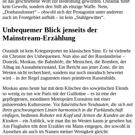
ist das geschriebene Wort zur Bedrohung geworden. Osrainik führt
kein Gewehr, sondern den Stift als einzige Waffe. Nein,
„Donbassdonner“ – obwohl sich der Protagonist unter anderem
auch im Frontgebiet aufhält – ist kein „Stahlgewitter“.
Unbequemer Blick jenseits der
Mainstream-Erzählung
Osrainik ist kein Kriegsreporter im klassischen Sinn. Er ist vielmehr
ein Chronist des Unbequemen. Nun also auf der Russlandreise –
Donezk, Moskau, die Bahnhöfe, die Menschen, die Bomben, der
Alltag im Ausnahmezustand. Ein Bericht aus jener Zone, die im
Westen nicht recherchiert, sondern nur noch moralisch bewertet
wird – in der Regel zugunsten eines primitiven Russenbilds.
Moskau anno heute hat mit dem Klischee des sowjetischen Elends
so wenig zu tun wie Paris mit der Guillotine – es ist eine der
gepflegtesten, mondänen Metropolen Eurasiens mit einer
pulsierenden Kulturszene. Vor
futuristischen Neubauten, die sich mit
ihren geschwungenen Linien harmonisch in die Parklandschaft
einfügen
, bedienen
Roboter mit Kopf und Armen die Kunden an den
Kiosken
– ein Anblick, wie man ihn im Westen kaum je gesehen hat.
Am Flughafen tritt dem Erzähler ein Mann entgegen, der sowohl in
Aussehen als auch im Namen meiner Wenigkeit gleicht: