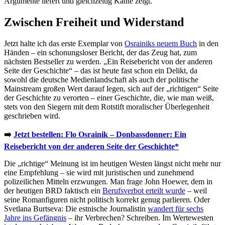
Argumente liefert und gleichzeitig Kante zeigt.
Zwischen Freiheit und Widerstand
Jetzt halte ich das erste Exemplar von
Osrainiks neuem Buch
in den
Händen – ein schonungsloser Bericht, der das Zeug hat, zum
nächsten Bestseller zu werden. „Ein Reisebericht von der anderen
Seite der Geschichte“ – das ist heute fast schon ein Delikt, da
sowohl die deutsche Medienlandschaft als auch der politische
Mainstream großen Wert darauf legen, sich auf der „richtigen“ Seite
der Geschichte zu verorten – einer Geschichte, die, wie man weiß,
stets von den Siegern mit dem Rotstift moralischer Überlegenheit
geschrieben wird.
➡️
Jetzt bestellen: Flo Osrainik – Donbassdonner: Ein
Reisebericht von der anderen Seite der Geschichte*
Die „richtige“ Meinung ist im heutigen Westen längst nicht mehr nur
eine Empfehlung – sie wird mit juristischen und zunehmend
polizeilichen Mitteln erzwungen. Man frage John Hoewer, dem in
der heutigen BRD faktisch ein
Berufsverbot erteilt wurde
– weil
seine Romanfiguren nicht politisch korrekt genug parlieren. Oder
Svetlana Burtseva: Die estnische Journalistin
wandert für sechs
Jahre ins Gefängnis
– ihr Verbrechen? Schreiben. Im Wertewesten