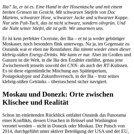
Ilia? Ja, er ist es. Eine Hand in der Hosentasche und mit einem
breiten Grinsen im Gesicht. Mit schwarzen Stiefeln von Doc
Martens, schwarzer Hose, schwarzer Jacke und schwarzer Kappe.
Nur sein Pali-Tuch, das ist nicht schwarz, sondern olivgrün. Und
die Naht seiner Stiefel, die ist gelb. Wir umarmen uns.
Er ist kein perfekter Cicerone, der Ilia – er ist ja weder gebürtiger
Moskauer, noch besonders flink unterwegs. Na ja, im Gegensatz zu
Osrainik war er eben nie Rennfahrer.
Ilia nimmt wieder einen dieser
klebrig-süßen Energy-Drinks. Wie kann er nur.
Aber im Großen und
Ganzen ist die Welt, in die Ilia den Erzähler einführt, genau jene
Zwischenwelt jenseits sowohl der
CNN
- als auch der
RT
-Kulissen.
Es ist diese eigentümliche Mischung aus Spätimperium,
Postapokalypse und Zukunftsversuch, in der Ilia – trotz seines
klebrig-süßen Getränks – überraschend sicher navigiert.
Moskau und Donezk: Orte zwischen
Klischee und Realität
Schon im einleitenden Rückblick entfaltet Osrainik das Panorama
eines Konflikts, dessen Ursachen in Brüssel und Washington
verortet werden – nicht in Donezk oder Moskau. Der Putsch von
2014, durchgeführt unter aktiver Beteiligung der USA und der EU,