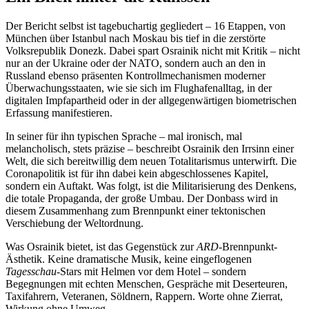
Der Bericht selbst ist tagebuchartig gegliedert – 16 Etappen, von
München über Istanbul nach Moskau bis tief in die zerstörte
Volksrepublik Donezk. Dabei spart Osrainik nicht mit Kritik – nicht
nur an der Ukraine oder der NATO, sondern auch an den in
Russland ebenso präsenten Kontrollmechanismen moderner
Überwachungsstaaten, wie sie sich im Flughafenalltag, in der
digitalen Impfapartheid oder in der allgegenwärtigen biometrischen
Erfassung manifestieren.
In seiner für ihn typischen Sprache – mal ironisch, mal
melancholisch, stets präzise – beschreibt Osrainik den Irrsinn einer
Welt, die sich bereitwillig dem neuen Totalitarismus unterwirft. Die
Coronapolitik ist für ihn dabei kein abgeschlossenes Kapitel,
sondern ein Auftakt. Was folgt, ist die Militarisierung des Denkens,
die totale Propaganda, der große Umbau. Der Donbass wird in
diesem Zusammenhang zum Brennpunkt einer tektonischen
Verschiebung der Weltordnung.
Was Osrainik bietet, ist das Gegenstück zur
ARD
-Brennpunkt-
Ästhetik. Keine dramatische Musik, keine eingeflogenen
Tagesschau
-Stars mit Helmen vor dem Hotel – sondern
Begegnungen mit echten Menschen, Gespräche mit Deserteuren,
Taxifahrern, Veteranen, Söldnern, Rappern. Worte ohne Zierrat,
Wirkung ohne Umweg.