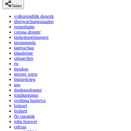
Teilen
volksrepublik donezk
überwachungsstaaten
reeperbahn
corona dossier
einheitsmeinungen
propaganda
tagesschau
plandemie
oligarchen
eu
moskau
george soros
bürgerkrieg
usa
donbassdonner
totalitarismus
svetlana burtseva
brüssel
freiheit
flo osrainik
john hoewer
odessa