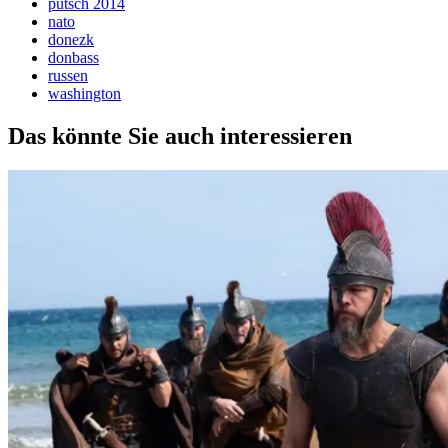
putsch 2014
nato
donezk
donbass
russen
washington
Das könnte Sie auch interessieren