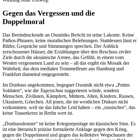
Gegen das Vergessen und die
Doppelmoral
Das Beeindruckende an Osrainiks Bericht ist seine Lakonie. Keine
Pathos-Phrasen, keine moralischen Belehrungen. Stattdessen lässt er
Bilder, Gespräche und Stimmungen sprechen. Der Anblick
zerschossener Häuser, die Erzählungen über den Beschuss ziviler
Ziele durch die ukrainische Armee, das Gefühl, in einem vom
Westen vergessenen Land zu sein – all das ergibt ein Mosaik der
Wahrheit, das dem medialen Trommelfeuer aus Hamburg und
Frankfurt diametral entgegensteht.
Im Donbass angekommen, begegnet Osrainik nicht etwa „Putins
Soldaten“, wie die
Tagesschau
suggerieren würde, sondern
Menschen. Zivilisten, Kämpfern, Müttern, Alten, Kindern, Russen,
Ukrainern, Griechen. All jenen, die im westlichen Diskurs nicht
vorkommen, weil sie das falsche Leid haben – ein „russisches“, das
keine Trauerkerze in Berlin wert ist.
„Donbassdonner“ ist keine Kriegsreportage im klassischen Sinn. Es
ist eine literarisch präzise formulierte Anklage gegen den Krieg,
gegen die Doppelmoral und gegen das kollektive Wegschauen der