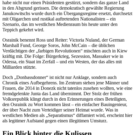
habe nicht nur einen Präsidenten gestürzt, sondern das ganze Land
in den Abgrund gerissen. Die demokratisch gewählte Regierung
Janukowitschs wurde durch ein Übergangsregime ersetzt, durchsetzt
mit Oligarchen und rustikal auftretenden Nationalisten – ein
Szenario, das im westlichen Medienraum bis heute unter den
Teppich gekehrt wird.
Osrainik benennt Ross und Reiter: Victoria Nuland, der German
Marshall Fund, George Soros, John McCain – die üblichen
Verdächtigen der „farbigen Revolutionen“ mischten auch in Kiew
kräftig mit. Die Folge: Bürgerkrieg, Sezession, Massaker wie in
Odessa, ein Staat im Zerfall – und ein Westen, der das alles mit
Milliarden stützte.
Doch „Donbassdonner“ ist nicht nur Anklage, sondern auch
Chronik eines Aufbegehrens. Im Zentrum stehen jene Männer und
Frauen, die 2014 in Donezk nicht tatenlos zusehen wollten, wie eine
fremdgelenkte Junta das Land übernimmt. Der Stolz der frühen
Volksrepublik klingt durch in den Erinnerungen eines Beteiligten,
den Osrainik zu Wort kommen lässt – ein einfacher Bauingenieur,
der über Nacht zum Verteidiger seiner Heimat wurde. Was in
westlichen Medien als „Separatismus“ diffamiert wird, erscheint hier
als legitimer Aufstand gegen einen illegitimen Umsturz.
Ein Blick hinter die Kulissen