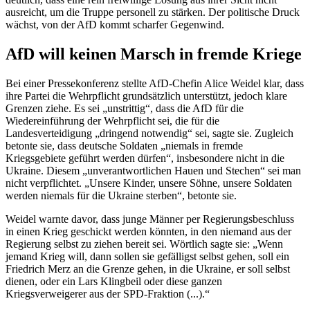
ausreicht, um die Truppe personell zu stärken. Der politische Druck
wächst, von der AfD kommt scharfer Gegenwind.
AfD will keinen Marsch in fremde Kriege
Bei einer Pressekonferenz stellte AfD-Chefin Alice Weidel klar, dass
ihre Partei die Wehrpflicht grundsätzlich unterstützt, jedoch klare
Grenzen ziehe. Es sei „unstrittig“, dass die AfD für die
Wiedereinführung der Wehrpflicht sei, die für die
Landesverteidigung „dringend notwendig“ sei, sagte sie. Zugleich
betonte sie, dass deutsche Soldaten „niemals in fremde
Kriegsgebiete geführt werden dürfen“, insbesondere nicht in die
Ukraine. Diesem „unverantwortlichen Hauen und Stechen“ sei man
nicht verpflichtet. „
Unsere Kinder, unsere Söhne, unsere Soldaten
werden niemals für die Ukraine sterben“, betonte sie.
Weidel warnte davor, dass junge Männer per Regierungsbeschluss
in einen Krieg geschickt werden könnten, in den niemand aus der
Regierung selbst zu ziehen bereit sei. Wörtlich sagte sie: „Wenn
jemand Krieg will, dann sollen sie gefälligst selbst gehen, soll ein
Friedrich Merz an die Grenze gehen, in die Ukraine, er soll selbst
dienen, oder ein Lars Klingbeil oder diese ganzen
Kriegsverweigerer aus der SPD-Fraktion (...).“