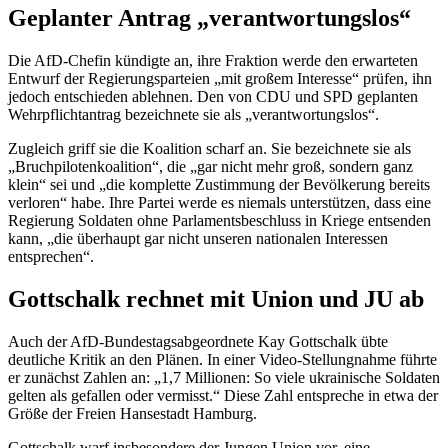
Geplanter Antrag „verantwortungslos“
Die AfD-Chefin kündigte an, ihre Fraktion werde den erwarteten
Entwurf der Regierungsparteien „mit großem Interesse“ prüfen, ihn
jedoch entschieden ablehnen. Den von CDU und SPD geplanten
Wehrpflichtantrag bezeichnete sie als „verantwortungslos“.
Zugleich griff sie die Koalition scharf an. Sie bezeichnete sie als
„Bruchpilotenkoalition“, die „gar nicht mehr groß, sondern ganz
klein“ sei und „die komplette Zustimmung der Bevölkerung bereits
verloren“ habe. Ihre Partei werde es niemals unterstützen, dass eine
Regierung Soldaten ohne Parlamentsbeschluss in Kriege entsenden
kann, „die überhaupt gar nicht unseren nationalen Interessen
entsprechen“.
Gottschalk rechnet mit Union und JU ab
Auch der AfD-Bundestagsabgeordnete Kay Gottschalk übte
deutliche Kritik an den Plänen. In einer Video-Stellungnahme führte
er zunächst Zahlen an: „1,7 Millionen: So viele ukrainische Soldaten
gelten als gefallen oder vermisst.“ Diese Zahl entspreche in etwa der
Größe der Freien Hansestadt Hamburg.
Gottschalk warf insbesondere der Jungen Union vor, eine