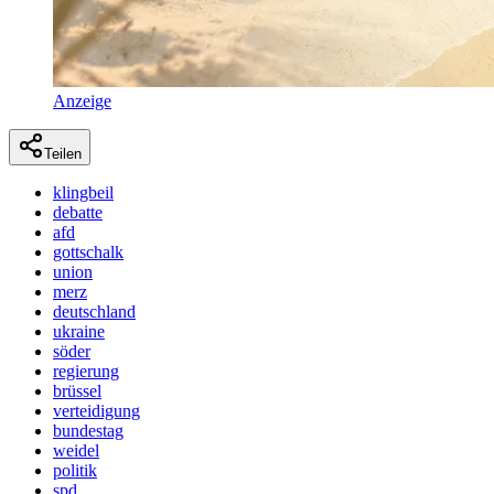
Anzeige
Teilen
klingbeil
debatte
afd
gottschalk
union
merz
deutschland
ukraine
söder
regierung
brüssel
verteidigung
bundestag
weidel
politik
spd