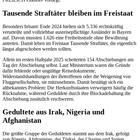
Tausende Straftäter bleiben im Freistaat
Besonders brisant: Ende 2024 hielten sich 5.336 rechtskräftig
verurteilte und vollziehbar ausreisepflichtige Ausländer in Bayern
auf. Davon mussten 1.626 eine Freiheitsstrafe ohne Bewährung
antreten. Damit leben im Freistaat Tausende Straftäter, die eigentlich
längst abgeschoben werden sollten.
Allein im ersten Halbjahr 2025 scheiterten 154 Abschiebungen am
Tag der Abschiebung selbst. Laut Ministerium waren die Gründe
dafür fehlende oder ungültige Reisedokumente,
Widerstandshandlungen der Betroffenen oder die Weigerung von
Fluggesellschaften, sie mitzunehmen. Damit bestätigt sich ein
altbekanntes Problem: Die Herkunftsstaaten verweigern häufig die
Rücknahme, während Geduldete durch ihre Blockadehaltung die
Abschiebung zusätzlich erschweren.
Gedultete aus Irak, Nigeria und
Afghanistan
Die größte Gruppe der Geduldeten stammt aus dem Irak, gefolgt
von Nigeria, Afghanistan, der Türkei, der Ukraine und Syrien.