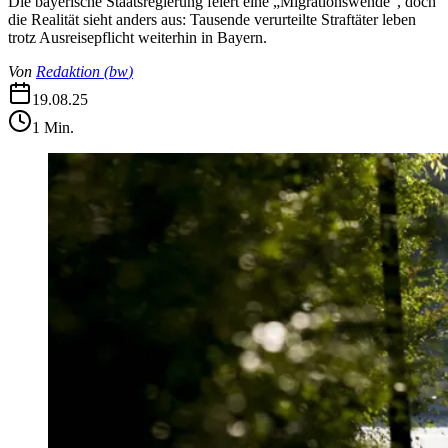
Die bayerische Staatsregierung feiert eine „Migrationswende”, doch
die Realität sieht anders aus: Tausende verurteilte Straftäter leben
trotz Ausreisepflicht weiterhin in Bayern.
Von
Redaktion
(
bw
)
19.08.25
1
Min.