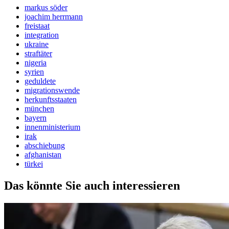
markus söder
joachim herrmann
freistaat
integration
ukraine
straftäter
nigeria
syrien
geduldete
migrationswende
herkunftsstaaten
münchen
bayern
innenministerium
irak
abschiebung
afghanistan
türkei
Das könnte Sie auch interessieren