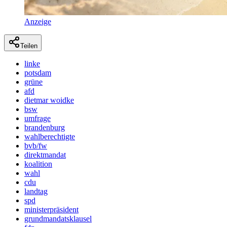
Anzeige
Teilen
linke
potsdam
grüne
afd
dietmar woidke
bsw
umfrage
brandenburg
wahlberechtigte
bvb/fw
direktmandat
koalition
wahl
cdu
landtag
spd
ministerpräsident
grundmandatsklausel