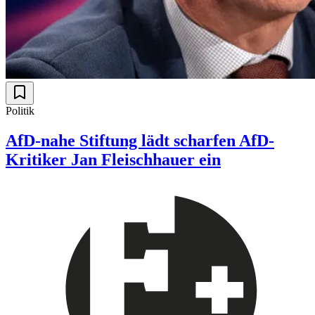
Politik
AfD-nahe Stiftung lädt scharfen AfD-
Kritiker Jan Fleischhauer ein