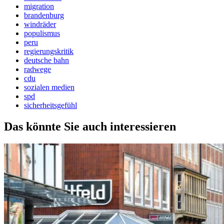
migration
brandenburg
windräder
populismus
peru
regierungskritik
deutsche bahn
radwege
cdu
sozialen medien
spd
sicherheitsgefühl
Das könnte Sie auch interessieren