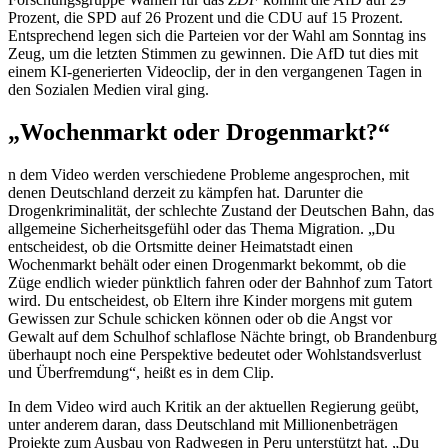
Prozent, die SPD auf 26 Prozent und die CDU auf 15 Prozent.
Entsprechend legen sich die Parteien vor der Wahl am Sonntag ins
Zeug, um die letzten Stimmen zu gewinnen. Die AfD tut dies mit
einem KI-generierten Videoclip, der in den vergangenen Tagen in
den Sozialen Medien viral ging.
„Wochenmarkt oder Drogenmarkt?“
n dem Video werden verschiedene Probleme angesprochen, mit
denen Deutschland derzeit zu kämpfen hat. Darunter die
Drogenkriminalität, der schlechte Zustand der Deutschen Bahn, das
allgemeine Sicherheitsgefühl oder das Thema Migration. „Du
entscheidest, ob die Ortsmitte deiner Heimatstadt einen
Wochenmarkt behält oder einen Drogenmarkt bekommt, ob die
Züge endlich wieder pünktlich fahren oder der Bahnhof zum Tatort
wird. Du entscheidest, ob Eltern ihre Kinder morgens mit gutem
Gewissen zur Schule schicken können oder ob die Angst vor
Gewalt auf dem Schulhof schlaflose Nächte bringt, ob Brandenburg
überhaupt noch eine Perspektive bedeutet oder Wohlstandsverlust
und Überfremdung“, heißt es in dem Clip.
In dem Video wird auch Kritik an der aktuellen Regierung geübt,
unter anderem daran, dass Deutschland mit Millionenbeträgen
Projekte zum Ausbau von Radwegen in Peru unterstützt hat. „Du