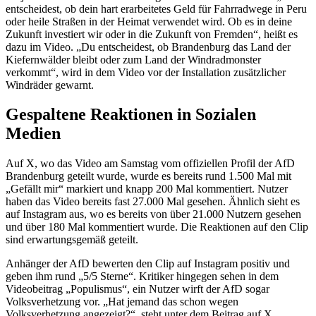
entscheidest, ob dein hart erarbeitetes Geld für Fahrradwege in Peru
oder heile Straßen in der Heimat verwendet wird. Ob es in deine
Zukunft investiert wir oder in die Zukunft von Fremden“, heißt es
dazu im Video. „Du entscheidest, ob Brandenburg das Land der
Kiefernwälder bleibt oder zum Land der Windradmonster
verkommt“, wird in dem Video vor der Installation zusätzlicher
Windräder gewarnt.
Gespaltene Reaktionen in Sozialen
Medien
Auf X, wo das Video am Samstag vom offiziellen Profil der AfD
Brandenburg geteilt wurde, wurde es bereits rund 1.500 Mal mit
„Gefällt mir“ markiert und knapp 200 Mal kommentiert. Nutzer
haben das Video bereits fast 27.000 Mal gesehen. Ähnlich sieht es
auf Instagram aus, wo es bereits von über 21.000 Nutzern gesehen
und über 180 Mal kommentiert wurde. Die Reaktionen auf den Clip
sind erwartungsgemäß geteilt.
Anhänger der AfD bewerten den Clip auf Instagram positiv und
geben ihm rund „5/5 Sterne“. Kritiker hingegen sehen in dem
Videobeitrag „Populismus“, ein Nutzer wirft der AfD sogar
Volksverhetzung vor. „Hat jemand das schon wegen
Volksverhetzung angezeigt?“, steht unter dem Beitrag auf X.