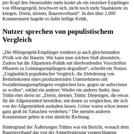
pro Kopf den Steuerzahler mehr kostet als ein einzelner Empfänger
von #Buergergeld, beschwert sich, nicht noch mehr Staatsknete zu
kriegen. Dreist, dreister, Bauernverband“. In den über 2.000
Kommentaren hagelte es dafür heftige Kritik.
Nutzer sprechen von populistischem
Vergleich
„Die #Bürgergeld-Empfänger ernähren ja auch gleichermaßen
#Volk wie die Bauern. Wie kann man solchen Stuß absondern.
Zudem hat die Altparteien-Politik mit überbordenden Vorschriften
#Bauern zu Leistungsempfängern degradiert“, schreibt ein Nutzer.
„Unglaublich populistischer Vergleich, die Abfederung von
Betriebskosten eines produzierenden Unternehmens mit
Sozialleistungsempfängern vergleichen bzw. gegen sie aufrechnen
zu wollen“, erklärt ein anderer. Wieder ein anderer findet, dass
Trittin eher dreist ist: „Dreist, dreister, Trittin: Diejenigen, die etwas
für die Allgemeinheit herstellen, mit denen zu vergleichen, die sich
von der Allgemeinheit aushalten lassen. Grüne waren schon immer
ganz groß im Tatsachen verdrehen.“ Die meisten anderen
Kommentare gehen in eine ähnliche Richtung.
Hintergrund der Äußerungen Trittins war ein Bericht, wonach dem
Bauernverband das von der Ampelregierung vorgeschlagene