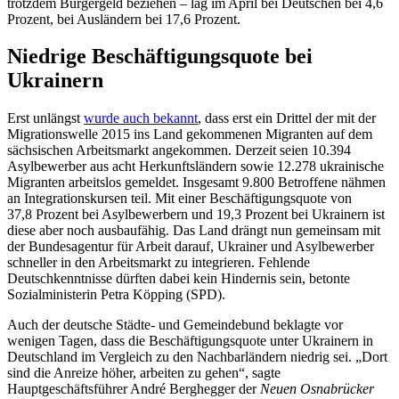
trotzdem Bürgergeld beziehen – lag im April bei Deutschen bei 4,6
Prozent, bei Ausländern bei 17,6 Prozent.
Niedrige Beschäftigungsquote bei
Ukrainern
Erst unlängst
wurde auch bekannt
, dass erst ein Drittel der mit der
Migrationswelle 2015 ins Land gekommenen Migranten auf dem
sächsischen Arbeitsmarkt angekommen. Derzeit seien 10.394
Asylbewerber aus acht Herkunftsländern sowie 12.278 ukrainische
Migranten arbeitslos gemeldet. Insgesamt 9.800 Betroffene nähmen
an Integrationskursen teil. Mit einer Beschäftigungsquote von
37,8 Prozent bei Asylbewerbern und 19,3 Prozent bei Ukrainern ist
diese aber noch ausbaufähig. Das Land drängt nun gemeinsam mit
der Bundesagentur für Arbeit darauf, Ukrainer und Asylbewerber
schneller in den Arbeitsmarkt zu integrieren. Fehlende
Deutschkenntnisse dürften dabei kein Hindernis sein, betonte
Sozialministerin Petra Köpping (SPD).
Auch der deutsche Städte- und Gemeindebund beklagte vor
wenigen Tagen, dass die Beschäftigungsquote unter Ukrainern in
Deutschland im Vergleich zu den Nachbarländern niedrig sei. „Dort
sind die Anreize höher, arbeiten zu gehen“, sagte
Hauptgeschäftsführer André Berghegger der
Neuen Osnabrücker