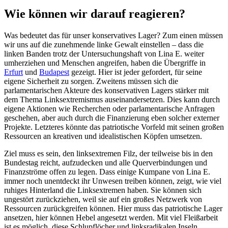
Wie können wir darauf reagieren?
Was bedeutet das für unser konservatives Lager? Zum einen müssen
wir uns auf die zunehmende linke Gewalt einstellen – dass die
linken Banden trotz der Untersuchungshaft von Lina E. weiter
umherziehen und Menschen angreifen, haben die Übergriffe in
Erfurt
und
Budapest
gezeigt. Hier ist jeder gefordert, für seine
eigene Sicherheit zu sorgen. Zweitens müssen sich die
parlamentarischen Akteure des konservativen Lagers stärker mit
dem Thema Linksextremismus auseinandersetzen. Dies kann durch
eigene Aktionen wie Recherchen oder parlamentarische Anfragen
geschehen, aber auch durch die Finanzierung eben solcher externer
Projekte. Letzteres könnte das patriotische Vorfeld mit seinen großen
Ressourcen an kreativen und idealistischen Köpfen umsetzen.
Ziel muss es sein, den linksextremen Filz, der teilweise bis in den
Bundestag reicht, aufzudecken und alle Querverbindungen und
Finanzströme offen zu legen. Dass einige Kumpane von Lina E.
immer noch unentdeckt ihr Unwesen treiben können, zeigt, wie viel
ruhiges Hinterland die Linksextremen haben. Sie können sich
ungestört zurückziehen, weil sie auf ein großes Netzwerk von
Ressourcen zurückgreifen können. Hier muss das patriotische Lager
ansetzen, hier können Hebel angesetzt werden. Mit viel Fleißarbeit
ist es möglich, diese Schlupflöcher und linksradikalen Inseln