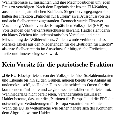
Wahlergebnisse zu missachten und ihre Machtpositionen um jeden
Preis zu verteidigen. Nach dem Ergebnis der letzten EU-Wahlen,
aus denen die patriotischen Kräfte als Sieger hervorgegangen sind,
hätten der Fraktion „Patrioten für Europa“ zwei Ausschussvorsitze
und acht Stellvertreter zugestanden. Dennoch wurde Elissavet
Vozemberg-Vrionidi von der Europäischen Volkspartei (EVP) zur
Vorsitzenden des Verkehrsausschusses gewählt. Haider sieht darin
ein klares Zeichen für undemokratisches Verhalten und eine
Missachtung des Wählerwillens. Zudem wurde verhindert, dass
Marieke Ehlers aus den Niederlanden für die „Patrioten für Europa“
als erste Stellvertreterin im Ausschuss für bürgerliche Freiheiten,
Justiz und Inneres eingesetzt wird.
Kein Vorsitz für die patriotische Fraktion
„Die EU-Blockparteien, von der Volkspartei über Sozialdemokraten
und Liberale bis hin zu den Grünen, agieren bereits von Anfang an
undemokratisch“, so Haider. Dies sei ein schlechtes Omen für die
kommenden fünf Jahre und zeige, dass die etablierten Parteien trotz
Wahlniederlage nicht bereit seien, Veränderungen zuzulassen.
Haider betonte, dass nur die „Patrioten für Europa“ und die FPÖ die
notwendigen Veränderungen für Europa vorantreiben könnten.
Wenn die EU so weitermache wie bisher, nähere sich der Kontinent
dem Abgrund, warnte Haider.