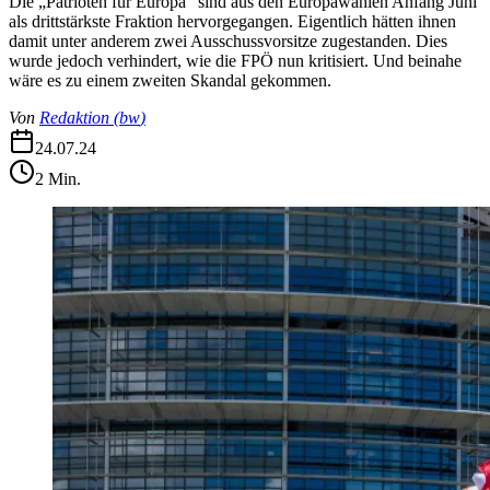
Die „Patrioten für Europa“ sind aus den Europawahlen Anfang Juni
als drittstärkste Fraktion hervorgegangen. Eigentlich hätten ihnen
damit unter anderem zwei Ausschussvorsitze zugestanden. Dies
wurde jedoch verhindert, wie die FPÖ nun kritisiert. Und beinahe
wäre es zu einem zweiten Skandal gekommen.
Von
Redaktion
(
bw
)
24.07.24
2
Min.