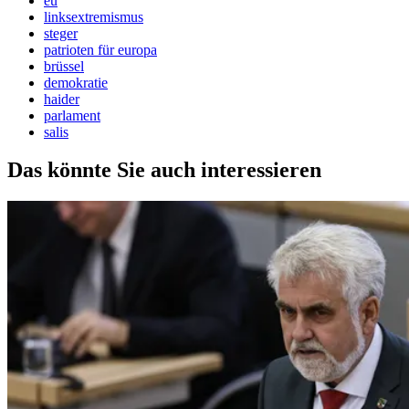
eu
linksextremismus
steger
patrioten für europa
brüssel
demokratie
haider
parlament
salis
Das könnte Sie auch interessieren