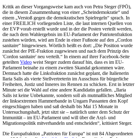
Kritik an dieser Vorgangsweise kam auch von Petra Steger (FPÖ),
die in diesem Zusammenhang von einer „Scheindemokratie“ und
einem „Verstoß gegen die demokratischen Spielregeln“ sprach. In
einer FREILICH vorliegenden Liste, die laut internen Quellen von
der EVP vorab erstellt wurde und in der die Posten verteilt werden,
die nach dem Wahlergebnis im EU-Parlament der Patriotenfraktion
zustehen würden, wird am Ende in einer Fußnote auf den „Cordon
sanitaire“ hingewiesen. Wörtlich heißt es dort: „Die Position wurde
zunächst der PfE-Fraktion zugewiesen und nach dem Prinzip des
'Cordon sanitaire' neu verteilt.“ In einem auf ihrer Facebook-Seite
geteilten
Video
weist Steger zudem darauf hin, dass es im EU-
Parlament beinahe zu einem zweiten Skandal gekommen wäre.
Demnach hatte die Linksfraktion zunächst geplant, die Italienerin
Ilaria Salis als vierte Stellvertreterin im Ausschuss für bürgerliche
Freiheiten, Justiz und Inneres ins Rennen zu schicken. Erst in letzter
Minute sei die Wahl auf eine andere Kandidatin gefallen. „Ilaria
Salis ist keine Unbekannte, sondern soll als mutmaßliches Mitglied
der linksextremen Hammerbande in Ungarn Passanten den Kopf
eingeschlagen haben und saß deshalb bis Mai 15 Monate in
Untersuchungshaft, jetzt sitzt sie – natürlich unter dem Schutz der
Immunität – im EU-Parlament und will über die Asyl- und
Migrationspolitik mitverhandeln und entscheiden“, kritisiert Steger.
Die Europafraktion „Patrioten für Europa“ ist mit 84 Abgeordneten