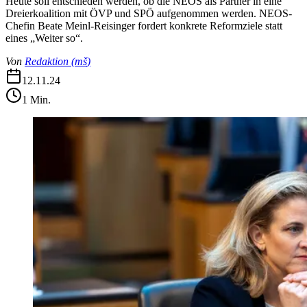
Heute soll entschieden werden, ob die NEOS als Partner in eine
Dreierkoalition mit ÖVP und SPÖ aufgenommen werden. NEOS-
Chefin Beate Meinl-Reisinger fordert konkrete Reformziele statt
eines „Weiter so“.
Von
Redaktion
(
mš
)
12.11.24
1
Min.