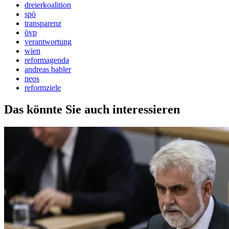
dreierkoalition
spö
transparenz
övp
verantwortung
wien
reformagenda
andreas babler
neos
reformziele
Das könnte Sie auch interessieren