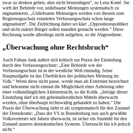
zwar zu denken geben, aber nicht beunruhigen“, so Lena Kotré. Sie
wirft der Behörde vor, unliebsame Meinungen systematisch zu
stigmatisieren. „Unliebsame Meinungen werden von diesem zum
Regierungsschutz entarteten Verfassungsschutz schon lange
stigmatisiert“. Die Zielrichtung dabei sei klar: „Oppositionspolitiker
und nicht zuletzt Bürger sollen mundtot gemacht werden.“ Diese
Rechnung werde allerdings nicht aufgehen, so die Abgeordnete.
„Überwachung ohne Rechtsbruch“
Auch Fabian Jank äußert sich kritisch zur Praxis der Einstufung
durch den Verfassungsschutz: „Eine Behörde wie der
Verfassungsschutz ist in der westliche Welt einmalig. Seine
Hauptaufgabe ist das Überblicken der politischen Meinung im
Volk.“ Wenn diese nicht passe, werde man als Extremist bezeichnet
und bekomme nicht einmal die Möglichkeit einer Anhörung oder
einer vollumfänglichen Akteneinsicht, so die Kritik. „Infolge dieser
Einstufung darf ich mit geheimdienstlichen Mitteln überwacht
werden, ohne überhaupt rechtswidrig gehandelt zu haben.“ Die
Praxis der Überwachung sieht er als symptomatisch für den Zustand
der Demokratie: „Dass der VS in Brandenburg nun auch gewählte
Volksvertreter seit Jahren überwacht, ist sicher ein Sinnbild für den
Zustand unseres demokratischen Systems. Überrascht bin ich jedoch
nicht.“