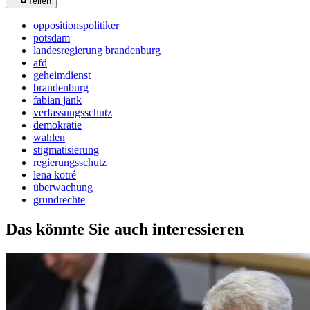
Teilen
oppositionspolitiker
potsdam
landesregierung brandenburg
afd
geheimdienst
brandenburg
fabian jank
verfassungsschutz
demokratie
wahlen
stigmatisierung
regierungsschutz
lena kotré
überwachung
grundrechte
Das könnte Sie auch interessieren