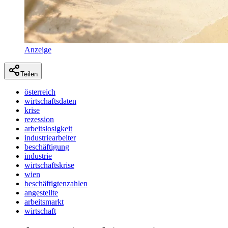
Anzeige
Teilen
österreich
wirtschaftsdaten
krise
rezession
arbeitslosigkeit
industriearbeiter
beschäftigung
industrie
wirtschaftskrise
wien
beschäftigtenzahlen
angestellte
arbeitsmarkt
wirtschaft