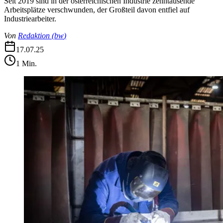
Seit 2019 sind in der österreichischen Industrie zehntausende
Arbeitsplätze verschwunden, der Großteil davon entfiel auf
Industriearbeiter.
Von
Redaktion
(
bw
)
17.07.25
1
Min.