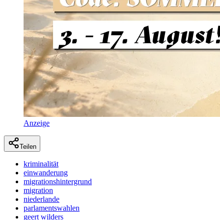
Anzeige
Teilen
kriminalität
einwanderung
migrationshintergrund
migration
niederlande
parlamentswahlen
geert wilders