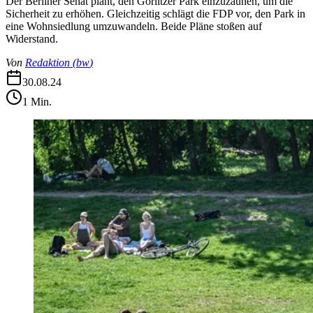
Der Berliner Senat plant, den Görlitzer Park einzuzäunen, um die
Sicherheit zu erhöhen. Gleichzeitig schlägt die FDP vor, den Park in
eine Wohnsiedlung umzuwandeln. Beide Pläne stoßen auf
Widerstand.
Von
Redaktion
(
bw
)
30.08.24
1
Min.