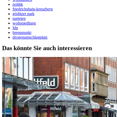
politik
friedrichshain-kreuzberg
görlitzer park
parteien
wohnsiedlung
fdp
brennpunkt
drogenumschlagplatz
Das könnte Sie auch interessieren