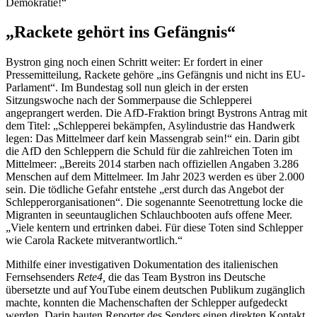
Demokratie!“
„Rackete gehört ins Gefängnis“
Bystron ging noch einen Schritt weiter: Er fordert in einer
Pressemitteilung, Rackete gehöre „ins Gefängnis und nicht ins EU-
Parlament“. Im Bundestag soll nun gleich in der ersten
Sitzungswoche nach der Sommerpause die Schlepperei
angeprangert werden. Die AfD-Fraktion bringt Bystrons Antrag mit
dem Titel: „Schlepperei bekämpfen, Asylindustrie das Handwerk
legen: Das Mittelmeer darf kein Massengrab sein!“ ein. Darin gibt
die AfD den Schleppern die Schuld für die zahlreichen Toten im
Mittelmeer: „Bereits 2014 starben nach offiziellen Angaben 3.286
Menschen auf dem Mittelmeer. Im Jahr 2023 werden es über 2.000
sein. Die tödliche Gefahr entstehe „erst durch das Angebot der
Schlepperorganisationen“. Die sogenannte Seenotrettung locke die
Migranten in seeuntauglichen Schlauchbooten aufs offene Meer.
„Viele kentern und ertrinken dabei. Für diese Toten sind Schlepper
wie Carola Rackete mitverantwortlich.“
Mithilfe einer investigativen Dokumentation des italienischen
Fernsehsenders
Rete4,
die das Team Bystron ins Deutsche
übersetzte und auf YouTube einem deutschen Publikum zugänglich
machte, konnten die Machenschaften der Schlepper aufgedeckt
werden. Darin bauten Reporter des Senders einen direkten Kontakt