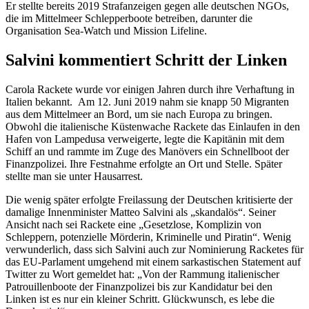
Er stellte bereits 2019 Strafanzeigen gegen alle deutschen NGOs,
die im Mittelmeer Schlepperboote betreiben, darunter die
Organisation Sea-Watch und Mission Lifeline.
Salvini kommentiert Schritt der Linken
Carola Rackete wurde vor einigen Jahren durch ihre Verhaftung in
Italien bekannt. Am 12. Juni 2019 nahm sie knapp 50 Migranten
aus dem Mittelmeer an Bord, um sie nach Europa zu bringen.
Obwohl die italienische Küstenwache Rackete das Einlaufen in den
Hafen von Lampedusa verweigerte, legte die Kapitänin mit dem
Schiff an und rammte im Zuge des Manövers ein Schnellboot der
Finanzpolizei. Ihre Festnahme erfolgte an Ort und Stelle. Später
stellte man sie unter Hausarrest.
Die wenig später erfolgte Freilassung der Deutschen kritisierte der
damalige Innenminister Matteo Salvini als „skandalös“. Seiner
Ansicht nach sei Rackete eine „Gesetzlose, Komplizin von
Schleppern, potenzielle Mörderin, Kriminelle und Piratin“. Wenig
verwunderlich, dass sich Salvini auch zur Nominierung Racketes für
das EU-Parlament umgehend mit einem sarkastischen Statement auf
Twitter zu Wort gemeldet hat: „Von der Rammung italienischer
Patrouillenboote der Finanzpolizei bis zur Kandidatur bei den
Linken ist es nur ein kleiner Schritt. Glückwunsch, es lebe die