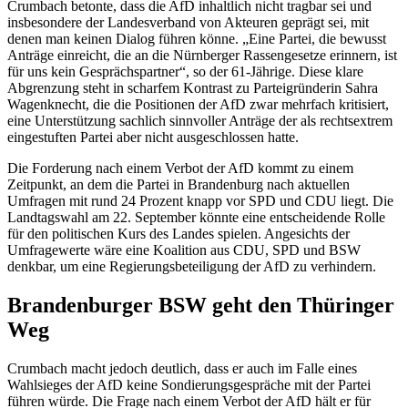
Crumbach betonte, dass die AfD inhaltlich nicht tragbar sei und
insbesondere der Landesverband von Akteuren geprägt sei, mit
denen man keinen Dialog führen könne. „Eine Partei, die bewusst
Anträge einreicht, die an die Nürnberger Rassengesetze erinnern, ist
für uns kein Gesprächspartner“, so der 61-Jährige. Diese klare
Abgrenzung steht in scharfem Kontrast zu Parteigründerin Sahra
Wagenknecht, die die Positionen der AfD zwar mehrfach kritisiert,
eine Unterstützung sachlich sinnvoller Anträge der als rechtsextrem
eingestuften Partei aber nicht ausgeschlossen hatte.
Die Forderung nach einem Verbot der AfD kommt zu einem
Zeitpunkt, an dem die Partei in Brandenburg nach aktuellen
Umfragen mit rund 24 Prozent knapp vor SPD und CDU liegt. Die
Landtagswahl am 22. September könnte eine entscheidende Rolle
für den politischen Kurs des Landes spielen. Angesichts der
Umfragewerte wäre eine Koalition aus CDU, SPD und BSW
denkbar, um eine Regierungsbeteiligung der AfD zu verhindern.
Brandenburger BSW geht den Thüringer
Weg
Crumbach macht jedoch deutlich, dass er auch im Falle eines
Wahlsieges der AfD keine Sondierungsgespräche mit der Partei
führen würde. Die Frage nach einem Verbot der AfD hält er für