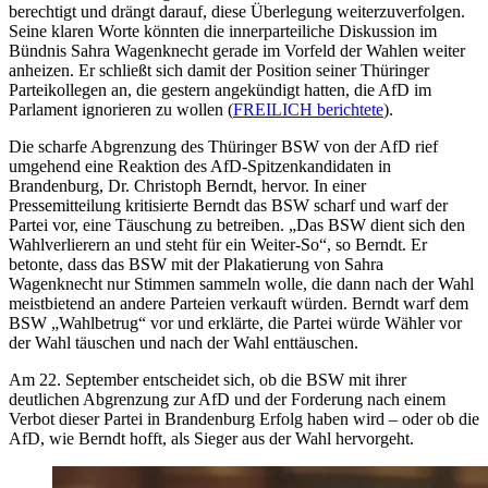
berechtigt und drängt darauf, diese Überlegung weiterzuverfolgen.
Seine klaren Worte könnten die innerparteiliche Diskussion im
Bündnis Sahra Wagenknecht gerade im Vorfeld der Wahlen weiter
anheizen. Er schließt sich damit der Position seiner Thüringer
Parteikollegen an, die gestern angekündigt hatten, die AfD im
Parlament ignorieren zu wollen (
FREILICH berichtete
).
Die scharfe Abgrenzung des Thüringer BSW von der AfD rief
umgehend eine Reaktion des AfD-Spitzenkandidaten in
Brandenburg, Dr. Christoph Berndt, hervor. In einer
Pressemitteilung kritisierte Berndt das BSW scharf und warf der
Partei vor, eine Täuschung zu betreiben. „Das BSW dient sich den
Wahlverlierern an und steht für ein Weiter-So“, so Berndt. Er
betonte, dass das BSW mit der Plakatierung von Sahra
Wagenknecht nur Stimmen sammeln wolle, die dann nach der Wahl
meistbietend an andere Parteien verkauft würden. Berndt warf dem
BSW „Wahlbetrug“ vor und erklärte, die Partei würde Wähler vor
der Wahl täuschen und nach der Wahl enttäuschen.
Am 22. September entscheidet sich, ob die BSW mit ihrer
deutlichen Abgrenzung zur AfD und der Forderung nach einem
Verbot dieser Partei in Brandenburg Erfolg haben wird – oder ob die
AfD, wie Berndt hofft, als Sieger aus der Wahl hervorgeht.