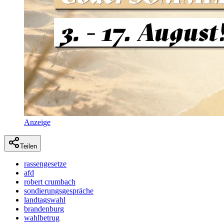
Anzeige
Teilen
rassengesetze
afd
robert crumbach
sondierungsgespräche
landtagswahl
brandenburg
wahlbetrug