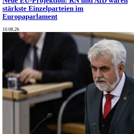
Neue EU-Projektion: RN und AfD wären
stärkste Einzelparteien im
Europaparlament
10.08.26