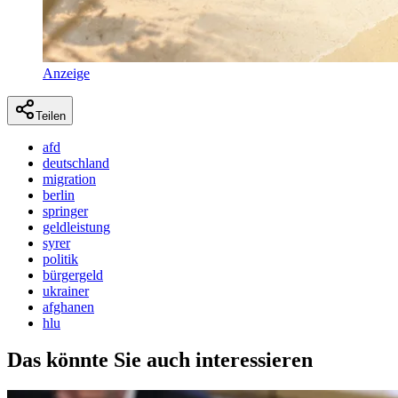
Anzeige
Teilen
afd
deutschland
migration
berlin
springer
geldleistung
syrer
politik
bürgergeld
ukrainer
afghanen
hlu
Das könnte Sie auch interessieren