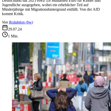
Deutschland hat 2023 etwa 5,6 Milliarden Euro für Kinder und
Jugendliche ausgegeben, wobei ein erheblicher Teil auf
Minderjährige mit Migrationshintergrund entfällt. Von der AfD
kommt Kritik.
Von
Redaktion
(
bw
)
29.07.24
1
Min.