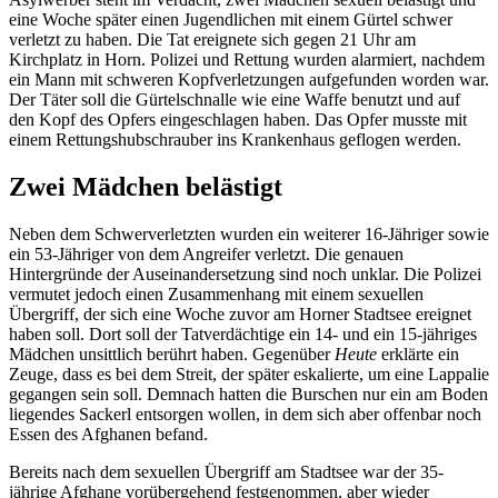
eine Woche später einen Jugendlichen mit einem Gürtel schwer
verletzt zu haben. Die Tat ereignete sich gegen 21 Uhr am
Kirchplatz in Horn. Polizei und Rettung wurden alarmiert, nachdem
ein Mann mit schweren Kopfverletzungen aufgefunden worden war.
Der Täter soll die Gürtelschnalle wie eine Waffe benutzt und auf
den Kopf des Opfers eingeschlagen haben. Das Opfer musste mit
einem Rettungshubschrauber ins Krankenhaus geflogen werden.
Zwei Mädchen belästigt
Neben dem Schwerverletzten wurden ein weiterer 16-Jähriger sowie
ein 53-Jähriger von dem Angreifer verletzt. Die genauen
Hintergründe der Auseinandersetzung sind noch unklar. Die Polizei
vermutet jedoch einen Zusammenhang mit einem sexuellen
Übergriff, der sich eine Woche zuvor am Horner Stadtsee ereignet
haben soll. Dort soll der Tatverdächtige ein 14- und ein 15-jähriges
Mädchen unsittlich berührt haben. Gegenüber
Heute
erklärte ein
Zeuge, dass es bei dem Streit, der später eskalierte, um eine Lappalie
gegangen sein soll. Demnach hatten die Burschen nur ein am Boden
liegendes Sackerl entsorgen wollen, in dem sich aber offenbar noch
Essen des Afghanen befand.
Bereits nach dem sexuellen Übergriff am Stadtsee war der 35-
jährige Afghane vorübergehend festgenommen, aber wieder