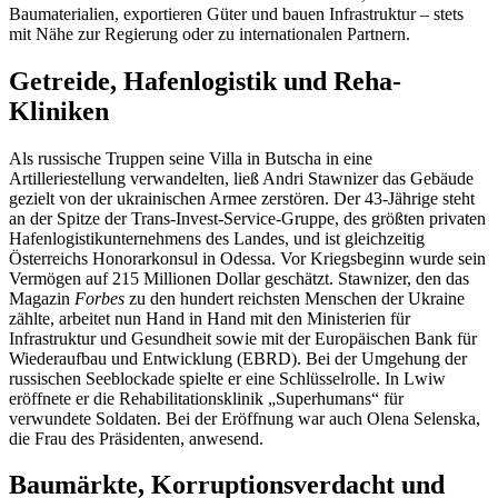
Baumaterialien, exportieren Güter und bauen Infrastruktur – stets
mit Nähe zur Regierung oder zu internationalen Partnern.
Getreide, Hafenlogistik und Reha-
Kliniken
Als russische Truppen seine Villa in Butscha in eine
Artilleriestellung verwandelten, ließ Andri Stawnizer das Gebäude
gezielt von der ukrainischen Armee zerstören. Der 43-Jährige steht
an der Spitze der Trans-Invest-Service-Gruppe, des größten privaten
Hafenlogistikunternehmens des Landes, und ist gleichzeitig
Österreichs Honorarkonsul in Odessa. Vor Kriegsbeginn wurde sein
Vermögen auf 215 Millionen Dollar geschätzt. Stawnizer, den das
Magazin
Forbes
zu den hundert reichsten Menschen der Ukraine
zählte, arbeitet nun Hand in Hand mit den Ministerien für
Infrastruktur und Gesundheit sowie mit der Europäischen Bank für
Wiederaufbau und Entwicklung (EBRD). Bei der Umgehung der
russischen Seeblockade spielte er eine Schlüsselrolle. In Lwiw
eröffnete er die Rehabilitationsklinik „Superhumans“ für
verwundete Soldaten. Bei der Eröffnung war auch Olena Selenska,
die Frau des Präsidenten, anwesend.
Baumärkte, Korruptionsverdacht und