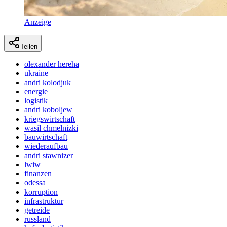
Anzeige
Teilen
olexander hereha
ukraine
andri kolodjuk
energie
logistik
andri koboljew
kriegswirtschaft
wasil chmelnizki
bauwirtschaft
wiederaufbau
andri stawnizer
lwiw
finanzen
odessa
korruption
infrastruktur
getreide
russland