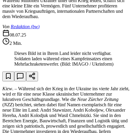
Während Millionen Ukrainer unter dem Krieg leiden, schafft sich
eine kleine Elite ein Vermögen. Fünf Unternehmer profitieren
massiv von Kriegsaufträgen, internationalen Partnerschaften und
dem Wiederaufbau.
Von
Redaktion
(
bw
)
08.07.25
2
Min.
Dieses Bild ist in Ihrem Land leider nicht verfügbar.
Soldaten laden während eines Kampfeinsatzes einen
Mehrfachraketenwerfer.
(Bild: IMAGO / Ukrinform)
Kiew
. – Während sich der Krieg in der Ukraine ins vierte Jahr zieht,
wird er für eine neue Klasse ukrainischer Unternehmer zur
lukrativen Geschäftsgrundlage. Wie die
Neue Zürcher Zeitung
(
NZZ
) berichtet, stehen dabei fünf Namen exemplarisch für eine
neue Elite im Land: Andri Stawnizer, Andri Koboljew, Olexander
Hereha, Andri Kolodjuk und Wasil Chmelnizki. Sie sind in den
Bereichen Energie, Bauwirtschaft, Finanzen und Logistik tätig und
zeigen sich patriotisch, prowestlich und gesellschaftlich engagiert.
Die Unternehmer investieren in den Wiederaufbau, liefern