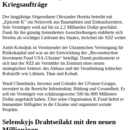
Kriegsaufträge
Der langjährige Abgeordnete Olexander Hereha betreibt mit
„Epicentr K” ein Netzwerk aus Baumärkten und Einkaufszentren.
Sein Vermögen wird auf bis zu 2,2 Milliarden Dollar geschätzt.
Dank für ihn günstig formulierten Ausschreibungen etablierte sich
Hereha als wichtiger Lieferant des Staates, berichtet die
NZZ
weiter.
Andri Kolodjuk ist Vorsitzender der Ukrainischen Vereinigung für
Risikokapital und war an der Entwicklung des „Reconstruction
Investment Fund USA-Ukraine“ beteiligt. Damit positionierte er
sich laut der
NZZ
als Vermittler im Zentrum eines neuen
strategischen Sektors: des Abbaus und der Verarbeitung kritischer
Rohstoffe wie Lithium, Titan und Kobalt.
Wasil Chmelnizki, Investor und Gründer der UFuture-Gruppe,
investiert in die Bereiche Infrastruktur, Bildung und Gesundheit. Er
soll ein Vermögen von schätzungsweise 500 bis 800 Millionen
Dollar angehäuft haben. Über seine Organisation K.Fund liefert er
humanitäre Hilfsgüter in die Ukraine und organisiert soziale
Projekte.
Selenskyjs Drahtseilakt mit den neuen
Millionären