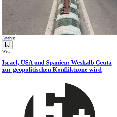
Analyse
Welt
Israel, USA und Spanien: Weshalb Ceuta
zur geopolitischen Konfliktzone wird