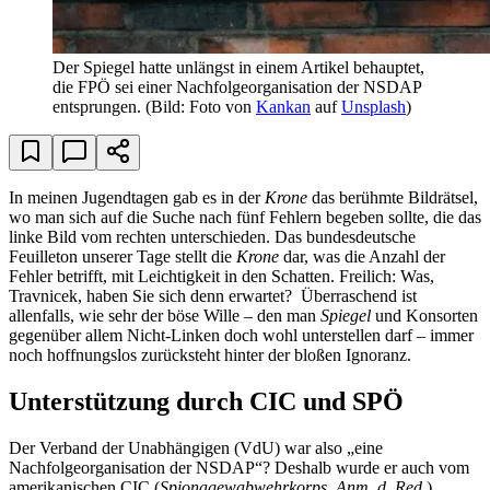
Der Spiegel hatte unlängst in einem Artikel behauptet,
die FPÖ sei einer Nachfolgeorganisation der NSDAP
entsprungen.
(Bild: Foto von
Kankan
auf
Unsplash
)
In meinen Jugendtagen gab es in der
Krone
das berühmte Bildrätsel,
wo man sich auf die Suche nach fünf Fehlern begeben sollte, die das
linke Bild vom rechten unterschieden. Das bundesdeutsche
Feuilleton unserer Tage stellt die
Krone
dar, was die Anzahl der
Fehler betrifft, mit Leichtigkeit in den Schatten. Freilich: Was,
Travnicek, haben Sie sich denn erwartet? Überraschend ist
allenfalls, wie sehr der böse Wille – den man
Spiegel
und Konsorten
gegenüber allem Nicht-Linken doch wohl unterstellen darf – immer
noch hoffnungslos zurücksteht hinter der bloßen Ignoranz.
Unterstützung durch CIC und SPÖ
Der Verband der Unabhängigen (VdU) war also „eine
Nachfolgeorganisation der NSDAP“? Deshalb wurde er auch vom
amerikanischen CIC (
Spionagewabwehrkorps, Anm. d. Red.
)