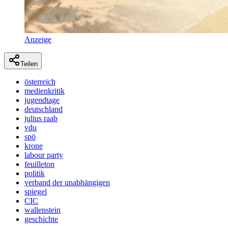
Anzeige
Teilen
österreich
medienkritik
jugendtage
deutschland
julius raab
vdu
spö
krone
labour party
feuilleton
politik
verband der unabhängigen
spiegel
CIC
wallenstein
geschichte