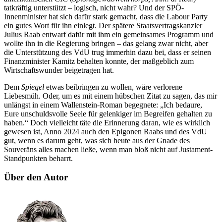
tatkräftig unterstützt – logisch, nicht wahr? Und der SPÖ-
Innenminister hat sich dafür stark gemacht, dass die Labour Party
ein gutes Wort für ihn einlegt. Der spätere Staatsvertragskanzler
Julius Raab entwarf dafür mit ihm ein gemeinsames Programm und
wollte ihn in die Regierung bringen – das gelang zwar nicht, aber
die Unterstützung des VdU trug immerhin dazu bei, dass er seinen
Finanzminister Kamitz behalten konnte, der maßgeblich zum
Wirtschaftswunder beigetragen hat.
Dem
Spiegel
etwas beibringen zu wollen, wäre verlorene
Liebesmüh. Oder, um es mit einem hübschen Zitat zu sagen, das mir
unlängst in einem Wallenstein-Roman begegnete: „Ich bedaure,
Eure unschuldsvolle Seele für gelenkiger im Begreifen gehalten zu
haben.“ Doch vielleicht täte die Erinnerung daran, wie es wirklich
gewesen ist, Anno 2024 auch den Epigonen Raabs und des VdU
gut, wenn es darum geht, was sich heute aus der Gnade des
Souveräns alles machen ließe, wenn man bloß nicht auf Justament-
Standpunkten beharrt.
Über den Autor