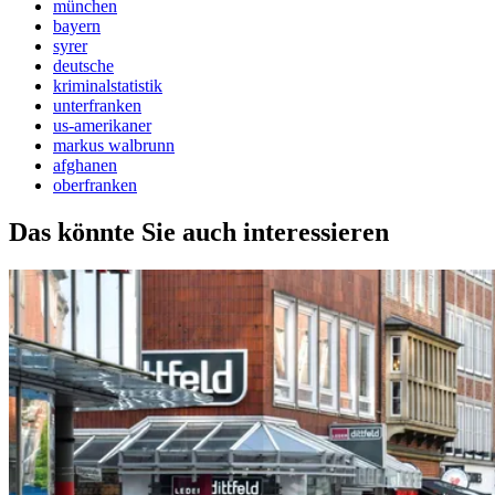
münchen
bayern
syrer
deutsche
kriminalstatistik
unterfranken
us-amerikaner
markus walbrunn
afghanen
oberfranken
Das könnte Sie auch interessieren