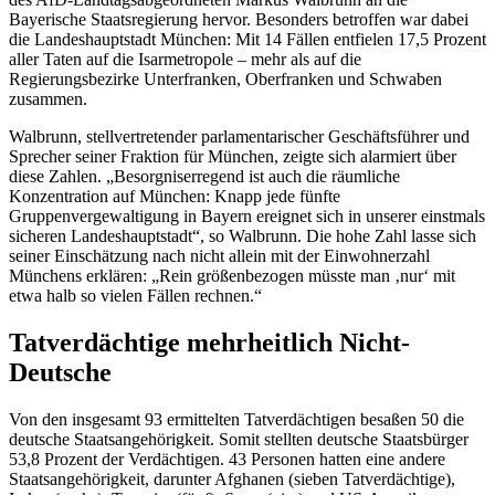
Bayerische Staatsregierung hervor. Besonders betroffen war dabei
die Landeshauptstadt München: Mit 14 Fällen entfielen 17,5 Prozent
aller Taten auf die Isarmetropole – mehr als auf die
Regierungsbezirke Unterfranken, Oberfranken und Schwaben
zusammen.
Walbrunn, stellvertretender parlamentarischer Geschäftsführer und
Sprecher seiner Fraktion für München, zeigte sich alarmiert über
diese Zahlen. „
Besorgniserregend ist auch die räumliche
Konzentration auf München: Knapp jede fünfte
Gruppenvergewaltigung in Bayern ereignet sich in unserer einstmals
sicheren Landeshauptstadt
“, so Walbrunn. Die hohe Zahl lasse sich
seiner Einschätzung nach nicht allein mit der Einwohnerzahl
Münchens erklären: „Rein größenbezogen müsste man ‚nur‘ mit
etwa halb so vielen Fällen rechnen.“
Tatverdächtige mehrheitlich Nicht-
Deutsche
Von den insgesamt 93 ermittelten Tatverdächtigen besaßen 50 die
deutsche Staatsangehörigkeit. Somit stellten deutsche Staatsbürger
53,8 Prozent der Verdächtigen. 43 Personen hatten eine andere
Staatsangehörigkeit, darunter Afghanen (sieben Tatverdächtige),