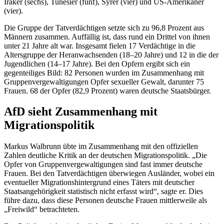
Iraker (sechs), Tunesier (fünf), Syrer (vier) und US-Amerikaner
(vier).
Die Gruppe der Tatverdächtigen setzte sich zu 96,8 Prozent aus
Männern zusammen. Auffällig ist, dass rund ein Drittel von ihnen
unter 21 Jahre alt war. Insgesamt fielen 17 Verdächtige in die
Altersgruppe der Heranwachsenden (18–20 Jahre) und 12 in die der
Jugendlichen (14–17 Jahre). Bei den Opfern ergibt sich ein
gegenteiliges Bild: 82 Personen wurden im Zusammenhang mit
Gruppenvergewaltigungen Opfer sexueller Gewalt, darunter 75
Frauen. 68 der Opfer (82,9 Prozent) waren deutsche Staatsbürger.
AfD sieht Zusammenhang mit
Migrationspolitik
Markus Walbrunn übte im Zusammenhang mit den offiziellen
Zahlen deutliche Kritik an der deutschen Migrationspolitik. „
Die
Opfer von Gruppenvergewaltigungen sind fast immer deutsche
Frauen. Bei den Tatverdächtigen überwiegen Ausländer, wobei ein
eventueller Migrationshintergrund eines Täters mit deutscher
Staatsangehörigkeit statistisch nicht erfasst wird
“, sagte er. Dies
führe dazu, dass diese Personen deutsche Frauen mittlerweile als
„Freiwild“ betrachteten.