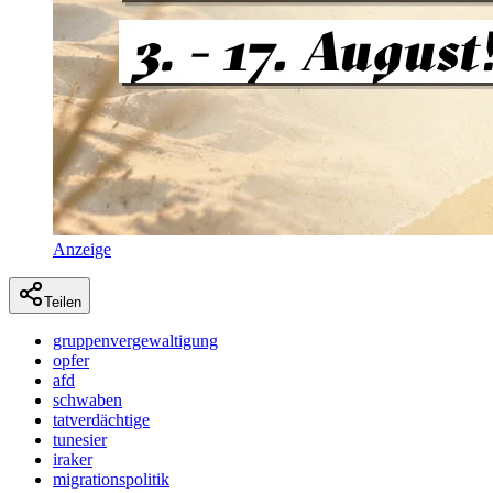
Anzeige
Teilen
gruppenvergewaltigung
opfer
afd
schwaben
tatverdächtige
tunesier
iraker
migrationspolitik