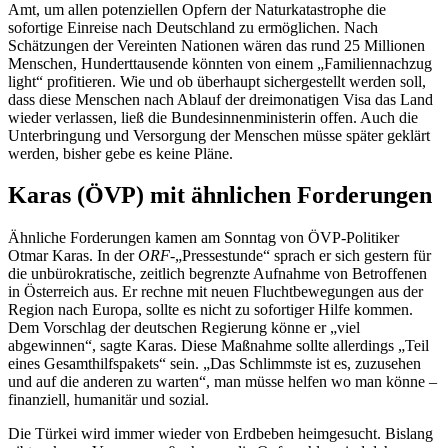
Amt, um allen potenziellen Opfern der Naturkatastrophe die
sofortige Einreise nach Deutschland zu ermöglichen. Nach
Schätzungen der Vereinten Nationen wären das rund 25 Millionen
Menschen, Hunderttausende könnten von einem „Familiennachzug
light“ profitieren. Wie und ob überhaupt sichergestellt werden soll,
dass diese Menschen nach Ablauf der dreimonatigen Visa das Land
wieder verlassen, ließ die Bundesinnenministerin offen. Auch die
Unterbringung und Versorgung der Menschen müsse später geklärt
werden, bisher gebe es keine Pläne.
Karas (ÖVP) mit ähnlichen Forderungen
Ähnliche Forderungen kamen am Sonntag von ÖVP-Politiker
Otmar Karas. In der
ORF
-„Pressestunde“ sprach er sich gestern für
die unbürokratische, zeitlich begrenzte Aufnahme von Betroffenen
in Österreich aus. Er rechne mit neuen Fluchtbewegungen aus der
Region nach Europa, sollte es nicht zu sofortiger Hilfe kommen.
Dem Vorschlag der deutschen Regierung könne er „viel
abgewinnen“, sagte Karas. Diese Maßnahme sollte allerdings „Teil
eines Gesamthilfspakets“ sein. „Das Schlimmste ist es, zuzusehen
und auf die anderen zu warten“, man müsse helfen wo man könne –
finanziell, humanitär und sozial.
Die Türkei wird immer wieder von Erdbeben heimgesucht. Bislang