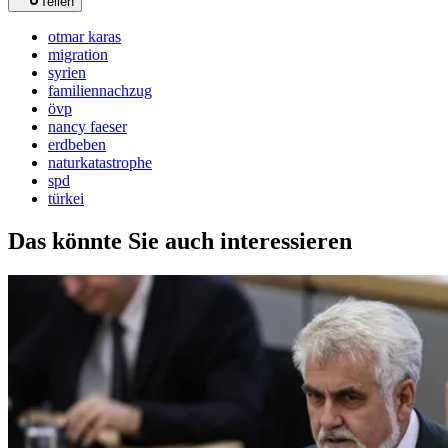
Teilen
otmar karas
migration
syrien
familiennachzug
övp
nancy faeser
erdbeben
naturkatastrophe
spd
türkei
Das könnte Sie auch interessieren