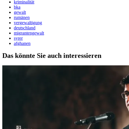
kriminalität
bka
gewalt
rumänen
vergewaltigung
deutschland
migrantengewalt
syrer
afghanen
Das könnte Sie auch interessieren