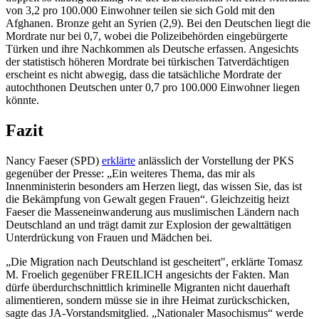
von 3,2 pro 100.000 Einwohner teilen sie sich Gold mit den
Afghanen. Bronze geht an Syrien (2,9). Bei den Deutschen liegt die
Mordrate nur bei 0,7, wobei die Polizeibehörden eingebürgerte
Türken und ihre Nachkommen als Deutsche erfassen. Angesichts
der statistisch höheren Mordrate bei türkischen Tatverdächtigen
erscheint es nicht abwegig, dass die tatsächliche Mordrate der
autochthonen Deutschen unter 0,7 pro 100.000 Einwohner liegen
könnte.
Fazit
Nancy Faeser (SPD)
erklärte
anlässlich der Vorstellung der PKS
gegenüber der Presse: „Ein weiteres Thema, das mir als
Innenministerin besonders am Herzen liegt, das wissen Sie, das ist
die Bekämpfung von Gewalt gegen Frauen“. Gleichzeitig heizt
Faeser die Masseneinwanderung aus muslimischen Ländern nach
Deutschland an und trägt damit zur Explosion der gewalttätigen
Unterdrückung von Frauen und Mädchen bei.
„Die Migration nach Deutschland ist gescheitert", erklärte Tomasz
M. Froelich gegenüber FREILICH angesichts der Fakten. Man
dürfe überdurchschnittlich kriminelle Migranten nicht dauerhaft
alimentieren, sondern müsse sie in ihre Heimat zurückschicken,
sagte das JA-Vorstandsmitglied. „Nationaler Masochismus“ werde