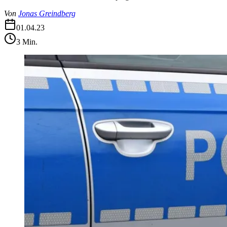
Von
Jonas Greindberg
01.04.23
3
Min.