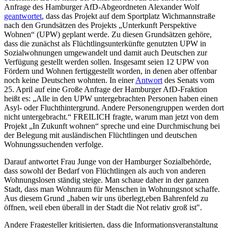
Anfrage des Hamburger AfD-Abgeordneten Alexander Wolf
geantwortet
, dass das Projekt auf dem Sportplatz Wichmannstraße
nach den Grundsätzen des Projekts „Unterkunft Perspektive
Wohnen“ (UPW) geplant werde. Zu diesen Grundsätzen gehöre,
dass die zunächst als Flüchtlingsunterkünfte genutzten UPW in
Sozialwohnungen umgewandelt und damit auch Deutschen zur
Verfügung gestellt werden sollen. Insgesamt seien 12 UPW von
Fördern und Wohnen fertiggestellt worden, in denen aber offenbar
noch keine Deutschen wohnten. In einer
Antwort
des Senats vom
25. April auf eine Große Anfrage der Hamburger AfD-Fraktion
heißt es: „Alle in den UPW untergebrachten Personen haben einen
Asyl- oder Fluchthintergrund. Andere Personengruppen werden dort
nicht untergebracht.“ FREILICH fragte, warum man jetzt von dem
Projekt „In Zukunft wohnen“ spreche und eine Durchmischung bei
der Belegung mit ausländischen Flüchtlingen und deutschen
Wohnungssuchenden verfolge.
Darauf antwortet Frau Junge von der Hamburger Sozialbehörde,
dass sowohl der Bedarf von Flüchtlingen als auch von anderen
Wohnungslosen ständig steige. Man schaue daher in der ganzen
Stadt, dass man Wohnraum für Menschen in Wohnungsnot schaffe.
Aus diesem Grund „haben wir uns überlegt,eben Bahrenfeld zu
öffnen, weil eben überall in der Stadt die Not relativ groß ist".
Andere Fragesteller kritisierten, dass die Informationsveranstaltung