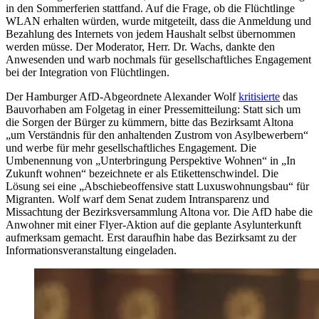
in den Sommerferien stattfand. Auf die Frage, ob die Flüchtlinge
WLAN erhalten würden, wurde mitgeteilt, dass die Anmeldung und
Bezahlung des Internets von jedem Haushalt selbst übernommen
werden müsse. Der Moderator, Herr. Dr. Wachs, dankte den
Anwesenden und warb nochmals für gesellschaftliches Engagement
bei der Integration von Flüchtlingen.
Der Hamburger AfD-Abgeordnete Alexander Wolf
kritisierte
das
Bauvorhaben am Folgetag in einer Pressemitteilung: Statt sich um
die Sorgen der Bürger zu kümmern, bitte das Bezirksamt Altona
„um Verständnis für den anhaltenden Zustrom von Asylbewerbern“
und werbe für mehr gesellschaftliches Engagement. Die
Umbenennung von „Unterbringung Perspektive Wohnen“ in „In
Zukunft wohnen“ bezeichnete er als Etikettenschwindel. Die
Lösung sei eine „Abschiebeoffensive statt Luxuswohnungsbau“ für
Migranten. Wolf warf dem Senat zudem Intransparenz und
Missachtung der Bezirksversammlung Altona vor. Die AfD habe die
Anwohner mit einer Flyer-Aktion auf die geplante Asylunterkunft
aufmerksam gemacht. Erst daraufhin habe das Bezirksamt zu der
Informationsveranstaltung eingeladen.