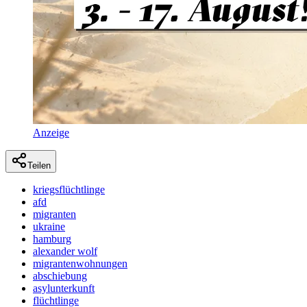
Anzeige
Teilen
kriegsflüchtlinge
afd
migranten
ukraine
hamburg
alexander wolf
migrantenwohnungen
abschiebung
asylunterkunft
flüchtlinge