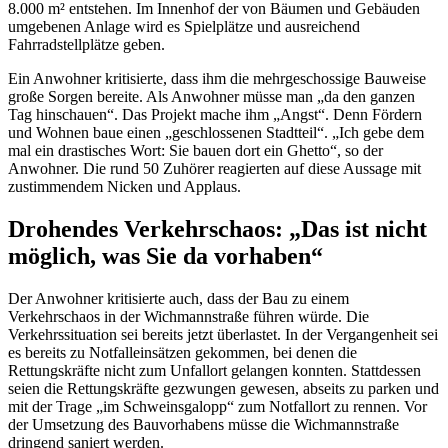
8.000 m² entstehen. Im Innenhof der von Bäumen und Gebäuden
umgebenen Anlage wird es Spielplätze und ausreichend
Fahrradstellplätze geben.
Ein Anwohner kritisierte, dass ihm die mehrgeschossige Bauweise
große Sorgen bereite. Als Anwohner müsse man „da den ganzen
Tag hinschauen“. Das Projekt mache ihm „Angst“. Denn Fördern
und Wohnen baue einen „geschlossenen Stadtteil“. „Ich gebe dem
mal ein drastisches Wort: Sie bauen dort ein Ghetto“, so der
Anwohner. Die rund 50 Zuhörer reagierten auf diese Aussage mit
zustimmendem Nicken und Applaus.
Drohendes Verkehrschaos: „Das ist nicht
möglich, was Sie da vorhaben“
Der Anwohner kritisierte auch, dass der Bau zu einem
Verkehrschaos in der Wichmannstraße führen würde. Die
Verkehrssituation sei bereits jetzt überlastet. In der Vergangenheit sei
es bereits zu Notfalleinsätzen gekommen, bei denen die
Rettungskräfte nicht zum Unfallort gelangen konnten. Stattdessen
seien die Rettungskräfte gezwungen gewesen, abseits zu parken und
mit der Trage „im Schweinsgalopp“ zum Notfallort zu rennen. Vor
der Umsetzung des Bauvorhabens müsse die Wichmannstraße
dringend saniert werden.