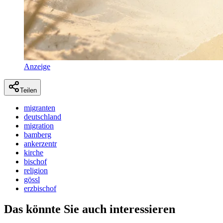
Anzeige
Teilen
migranten
deutschland
migration
bamberg
ankerzentr
kirche
bischof
religion
gössl
erzbischof
Das könnte Sie auch interessieren