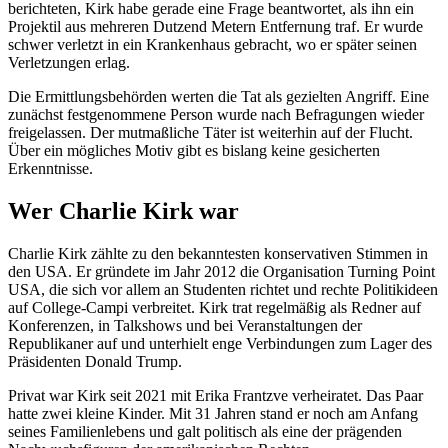
berichteten, Kirk habe gerade eine Frage beantwortet, als ihn ein
Projektil aus mehreren Dutzend Metern Entfernung traf. Er wurde
schwer verletzt in ein Krankenhaus gebracht, wo er später seinen
Verletzungen erlag.
Die Ermittlungsbehörden werten die Tat als gezielten Angriff. Eine
zunächst festgenommene Person wurde nach Befragungen wieder
freigelassen. Der mutmaßliche Täter ist weiterhin auf der Flucht.
Über ein mögliches Motiv gibt es bislang keine gesicherten
Erkenntnisse.
Wer Charlie Kirk war
Charlie Kirk zählte zu den bekanntesten konservativen Stimmen in
den USA. Er gründete im Jahr 2012 die Organisation Turning Point
USA, die sich vor allem an Studenten richtet und rechte Politikideen
auf College-Campi verbreitet. Kirk trat regelmäßig als Redner auf
Konferenzen, in Talkshows und bei Veranstaltungen der
Republikaner auf und unterhielt enge Verbindungen zum Lager des
Präsidenten Donald Trump.
Privat war Kirk seit 2021 mit Erika Frantzve verheiratet. Das Paar
hatte zwei kleine Kinder. Mit 31 Jahren stand er noch am Anfang
seines Familienlebens und galt politisch als eine der prägenden