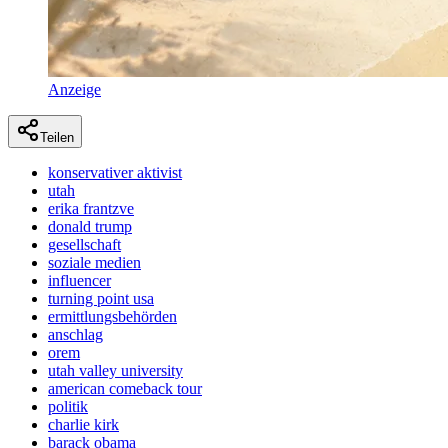
Anzeige
Teilen
konservativer aktivist
utah
erika frantzve
donald trump
gesellschaft
soziale medien
influencer
turning point usa
ermittlungsbehörden
anschlag
orem
utah valley university
american comeback tour
politik
charlie kirk
barack obama