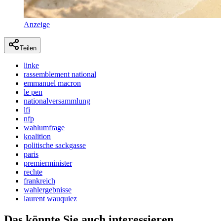
Anzeige
Teilen
linke
rassemblement national
emmanuel macron
le pen
nationalversammlung
lfi
nfp
wahlumfrage
koalition
politische sackgasse
paris
premierminister
rechte
frankreich
wahlergebnisse
laurent wauquiez
Das könnte Sie auch interessieren