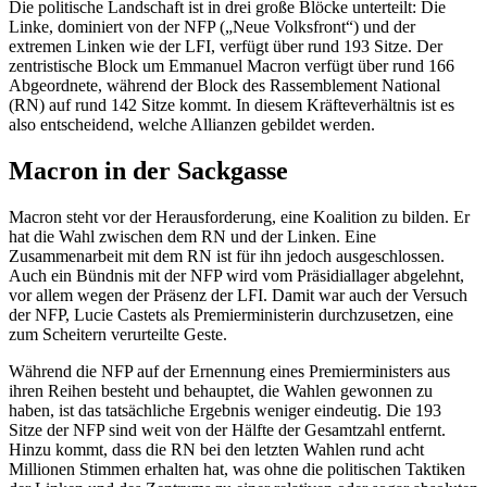
Die politische Landschaft ist in drei große Blöcke unterteilt: Die
Linke, dominiert von der NFP („Neue Volksfront“) und der
extremen Linken wie der LFI, verfügt über rund 193 Sitze. Der
zentristische Block um Emmanuel Macron verfügt über rund 166
Abgeordnete, während der Block des Rassemblement National
(RN) auf rund 142 Sitze kommt. In diesem Kräfteverhältnis ist es
also entscheidend, welche Allianzen gebildet werden.
Macron in der Sackgasse
Macron steht vor der Herausforderung, eine Koalition zu bilden. Er
hat die Wahl zwischen dem RN und der Linken. Eine
Zusammenarbeit mit dem RN ist für ihn jedoch ausgeschlossen.
Auch ein Bündnis mit der NFP wird vom Präsidiallager abgelehnt,
vor allem wegen der Präsenz der LFI. Damit war auch der Versuch
der NFP, Lucie Castets als Premierministerin durchzusetzen, eine
zum Scheitern verurteilte Geste.
Während die NFP auf der Ernennung eines Premierministers aus
ihren Reihen besteht und behauptet, die Wahlen gewonnen zu
haben, ist das tatsächliche Ergebnis weniger eindeutig. Die 193
Sitze der NFP sind weit von der Hälfte der Gesamtzahl entfernt.
Hinzu kommt, dass die RN bei den letzten Wahlen rund acht
Millionen Stimmen erhalten hat, was ohne die politischen Taktiken