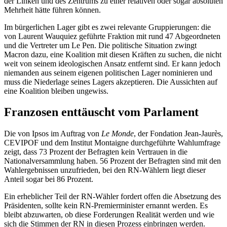
der Linken und des Zentrums zu einer relativen oder sogar absoluten
Mehrheit hätte führen können.
Im bürgerlichen Lager gibt es zwei relevante Gruppierungen: die
von Laurent Wauquiez geführte Fraktion mit rund 47 Abgeordneten
und die Vertreter um Le Pen. Die politische Situation zwingt
Macron dazu, eine Koalition mit diesen Kräften zu suchen, die nicht
weit von seinem ideologischen Ansatz entfernt sind. Er kann jedoch
niemanden aus seinem eigenen politischen Lager nominieren und
muss die Niederlage seines Lagers akzeptieren. Die Aussichten auf
eine Koalition bleiben ungewiss.
Franzosen enttäuscht vom Parlament
Die von Ipsos im Auftrag von
Le Monde
, der Fondation Jean-Jaurès,
CEVIPOF und dem Institut Montaigne durchgeführte Wahlumfrage
zeigt, dass 73 Prozent der Befragten kein Vertrauen in die
Nationalversammlung haben. 56 Prozent der Befragten sind mit den
Wahlergebnissen unzufrieden, bei den RN-Wählern liegt dieser
Anteil sogar bei 86 Prozent.
Ein erheblicher Teil der RN-Wähler fordert offen die Absetzung des
Präsidenten, sollte kein RN-Premierminister ernannt werden. Es
bleibt abzuwarten, ob diese Forderungen Realität werden und wie
sich die Stimmen der RN in diesen Prozess einbringen werden.