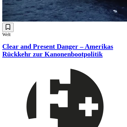
Welt
Clear and Present Danger – Amerikas
Rückkehr zur Kanonenbootpolitik