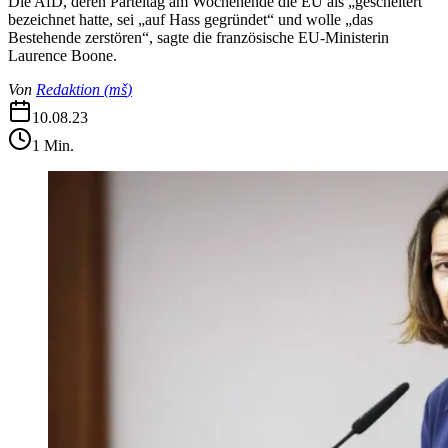
Die AfD, deren Parteitag am Wochenende die EU als „gescheitert“
bezeichnet hatte, sei „auf Hass gegründet“ und wolle „das
Bestehende zerstören“, sagte die französische EU-Ministerin
Laurence Boone.
Von
Redaktion
(
mš
)
10.08.23
1
Min.