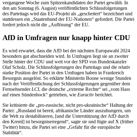
vergangene Woche zum Spitzenkandidaten der Partei gewählt. In
den am Sonntag (6. August) veröffentlichten Schlussfolgerungen
des Parteitags wird das EU-Projekt als „gescheitert“ bezeichnet und
stattdessen ein „Staatenbund der EU-Nationen“ gefordert. Die Partei
fordert jedoch nicht die „Auflösung“ der EU.
AfD in Umfragen nur knapp hinter CDU
Es wird erwartet, dass die AfD bei der nächsten Europawahl 2024
besonders gut abschneiden wird. In Umfragen liegt sie an zweiter
Stelle hinter der CDU und weit vor der SPD von Bundeskanzler
Olaf Scholz. Die Schlussfolgerungen des Parteitags und die relativ
starke Position der Partei in den Umfragen haben in Frankreich
Besorgnis ausgelöst. So erklärte Ministerin Boone wenige Stunden
nach der Veröffentlichung der Schlussfolgerungen gegenüber dem
Fernsehsender
LCI
, die deutsche „extreme Rechte“ sei „vom Hass
auf einen Sündenbock“ getrieben, wie
Euractiv
berichtet.
Sie kritisierte die „pro-russische, nicht pro-ukrainische“ Haltung der
Partei: „Russland ist bereit, afrikanische Länder auszuhungern, um
die Welt zu destabilisieren, [und die Unterstützung der AfD durch
den Kreml] ist besorgniserregend“, sagte sie und fügte auf X (früher
Twitter) hinzu, die Partei sei eine „Gefahr für die europäische
Stabilität“.