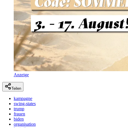
Anzeige
Teilen
kampagne
swing-states
trump
frauen
biden
organisation