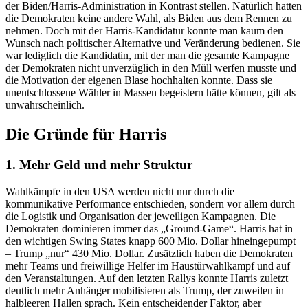
der Biden/Harris-Administration in Kontrast stellen. Natürlich hatten
die Demokraten keine andere Wahl, als Biden aus dem Rennen zu
nehmen. Doch mit der Harris-Kandidatur konnte man kaum den
Wunsch nach politischer Alternative und Veränderung bedienen. Sie
war lediglich die Kandidatin, mit der man die gesamte Kampagne
der Demokraten nicht unverzüglich in den Müll werfen musste und
die Motivation der eigenen Blase hochhalten konnte. Dass sie
unentschlossene Wähler in Massen begeistern hätte können, gilt als
unwahrscheinlich.
Die Gründe für Harris
1. Mehr Geld und mehr Struktur
Wahlkämpfe in den USA werden nicht nur durch die
kommunikative Performance entschieden, sondern vor allem durch
die Logistik und Organisation der jeweiligen Kampagnen. Die
Demokraten dominieren immer das „Ground-Game“. Harris hat in
den wichtigen Swing States knapp 600 Mio. Dollar hineingepumpt
– Trump „nur“ 430 Mio. Dollar. Zusätzlich haben die Demokraten
mehr Teams und freiwillige Helfer im Haustürwahlkampf und auf
den Veranstaltungen. Auf den letzten Rallys konnte Harris zuletzt
deutlich mehr Anhänger mobilisieren als Trump, der zuweilen in
halbleeren Hallen sprach. Kein entscheidender Faktor, aber