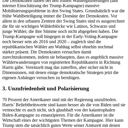
Die Demokraten haben bei den frühen Wahlregistrierungen (laut
interner Einschätzung der Trump-Kampagne) massive
Mobilisierungsprobleme in den Swing States. Grundsätzlich war die
frühe Wahlbeteiligung immer die Domäne der Demokraten. Vor
allem in den urbanen Zentren der Swing States sind es ausgerechnet
die für sie wichtigen Wählerblöcke wie Latinos, Schwarze und
junge Wähler, die ihre Stimme noch nicht abgegeben haben. Die
Trump-Kampagne soll hingegen in der Early-Voting-Kampagne
noch besser sein als 2016 und 2020 – zugleich sind die
republikanischen Wähler am Wahltag selbst ohnehin nochmal
stärker präsent. Die Demokraten versuchen damit
zurechtzukommen, indem sie behaupten, dass es angeblich massive
Wählerwanderungen von registrierten Republikanern in Richtung
Harris gäbe. Vereinzelt mag das zutreffen, aber sicher nicht in
Dimensionen, mit denen einige demokratische Strategen jetzt die
eigenen Anhänger versuchen zu beruhigen.
3. Unzufriedenheit und Polarisierung
70 Prozent der Amerikaner sind mit der Regierung unzufrieden.
Harris’ Beliebtheitswerte sind kaum besser als die von Biden und sie
vermochte es auch nicht, sich glaubhaft von der katastrophalen
Biden-Kampagne zu emanzipieren. Für die Amerikaner ist die
Wirtschaft eines der wichtigsten Themen der Kampagne. Hier kann
Trump stets die tatsächlich guten Werte seiner Amtszeit mit denen