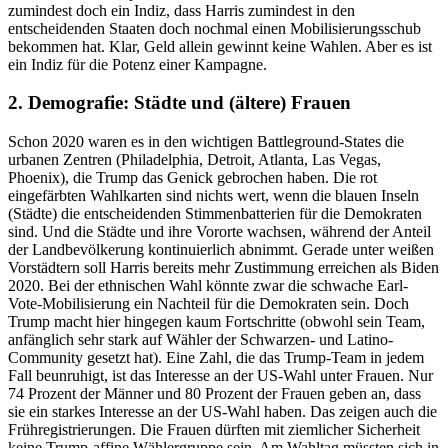
zumindest doch ein Indiz, dass Harris zumindest in den
entscheidenden Staaten doch nochmal einen Mobilisierungsschub
bekommen hat. Klar, Geld allein gewinnt keine Wahlen. Aber es ist
ein Indiz für die Potenz einer Kampagne.
2. Demografie: Städte und (ältere) Frauen
Schon 2020 waren es in den wichtigen Battleground-States die
urbanen Zentren (Philadelphia, Detroit, Atlanta, Las Vegas,
Phoenix), die Trump das Genick gebrochen haben. Die rot
eingefärbten Wahlkarten sind nichts wert, wenn die blauen Inseln
(Städte) die entscheidenden Stimmenbatterien für die Demokraten
sind. Und die Städte und ihre Vororte wachsen, während der Anteil
der Landbevölkerung kontinuierlich abnimmt. Gerade unter weißen
Vorstädtern soll Harris bereits mehr Zustimmung erreichen als Biden
2020. Bei der ethnischen Wahl könnte zwar die schwache Earl-
Vote-Mobilisierung ein Nachteil für die Demokraten sein. Doch
Trump macht hier hingegen kaum Fortschritte (obwohl sein Team,
anfänglich sehr stark auf Wähler der Schwarzen- und Latino-
Community gesetzt hat). Eine Zahl, die das Trump-Team in jedem
Fall beunruhigt, ist das Interesse an der US-Wahl unter Frauen. Nur
74 Prozent der Männer und 80 Prozent der Frauen geben an, dass
sie ein starkes Interesse an der US-Wahl haben. Das zeigen auch die
Frühregistrierungen. Die Frauen dürften mit ziemlicher Sicherheit
keine Trump-affine Wählergruppe sein. Am Wahltag müssten sich in