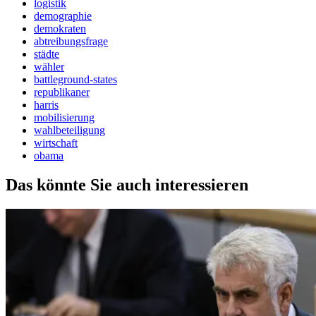
logistik
demographie
demokraten
abtreibungsfrage
städte
wähler
battleground-states
republikaner
harris
mobilisierung
wahlbeteiligung
wirtschaft
obama
Das könnte Sie auch interessieren