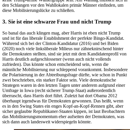
den Schlangen vor den Wahllokalen primär Männer einfinden, um
diese Mobilisierungslücke zu schließen.
3. Sie ist eine schwarze Frau und nicht Trump
So banal das auch klingen mag, aber Harris ist eben nicht Trump
und ist für das liberale Establishment der perfekte Bingo-Kandidat.
Während sich bei der Clinton-Kandidatur (2016) und bei Biden
(2020) noch viele linksliberale Milieus nur zähneknirschend hinter
die Demokraten stellten, sind sie jetzt mit dem Kandidatenprofil von
Harris deutlich aufgeschlossener (wenn auch nicht vollends
zufrieden). Das könnte schon entscheidend sein, wenn die
männliche Mobilisierung nur schleppend vorankommt. Insbesondere
die Polarisierung in der Abtreibungsfrage dürfte, wie schon in Punkt
zwei beschrieben, ein starker Faktor sein. Viele demokratische
Strategen waren in den letzten Tagen unter anderem aufgrund einer
Umfrage in Iowa (recht sicherer Trump-Staat) außerordentlich
überrascht, dass Harris dort führt. Zuletzt hat dort Obama 2012
überhaupt irgendwas für Demokraten gewonnen. Das heißt, wenn
es in den Swing States ein enges Kopf-an-Kopf-Rennen gibt, aber
sicher geglaubte Republikaner-Staaten kippen, ist laut Beobachtern
das Mobilisierungsmomentum eher aufseiten der Demokraten, was
sich dann auch landesweit widerspiegeln könnte.