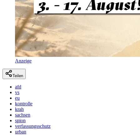
Anzeige
Teilen
afd
vs
eu
kontrolle
krah
sachsen
spion
verfassungsschutz
urban