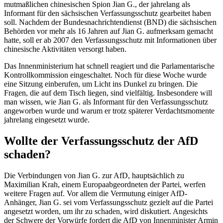
mutmaßlichen chinesischen Spion Jian G., der jahrelang als
Informant für den sächsischen Verfassungsschutz gearbeitet haben
soll. Nachdem der Bundesnachrichtendienst (BND) die sächsischen
Behörden vor mehr als 16 Jahren auf Jian G. aufmerksam gemacht
hatte, soll er ab 2007 den Verfassungsschutz mit Informationen über
chinesische Aktivitäten versorgt haben.
Das Innenministerium hat schnell reagiert und die Parlamentarische
Kontrollkommission eingeschaltet. Noch für diese Woche wurde
eine Sitzung einberufen, um Licht ins Dunkel zu bringen. Die
Fragen, die auf dem Tisch liegen, sind vielfältig. Insbesondere will
man wissen, wie Jian G. als Informant für den Verfassungsschutz
angeworben wurde und warum er trotz späterer Verdachtsmomente
jahrelang eingesetzt wurde.
Wollte der Verfassungsschutz der AfD
schaden?
Die Verbindungen von Jian G. zur AfD, hauptsächlich zu
Maximilian Krah, einem Europaabgeordneten der Partei, werfen
weitere Fragen auf. Vor allem die Vermutung einiger AfD-
Anhänger, Jian G. sei vom Verfassungsschutz gezielt auf die Partei
angesetzt worden, um ihr zu schaden, wird diskutiert. Angesichts
der Schwere der Vorwürfe fordert die AfD von Innenminister Armin