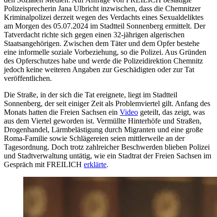
Polizeisprecherin Jana Ulbricht inzwischen, dass die Chemnitzer
Kriminalpolizei derzeit wegen des Verdachts eines Sexualdeliktes
am Morgen des 05.07.2024 im Stadtteil Sonnenberg ermittelt. Der
Tatverdacht richte sich gegen einen 32-jährigen algerischen
Staatsangehörigen. Zwischen dem Täter und dem Opfer bestehe
eine informelle soziale Vorbeziehung, so die Polizei. Aus Gründen
des Opferschutzes habe und werde die Polizeidirektion Chemnitz
jedoch keine weiteren Angaben zur Geschädigten oder zur Tat
veröffentlichen.
Die Straße, in der sich die Tat ereignete, liegt im Stadtteil
Sonnenberg, der seit einiger Zeit als Problemviertel gilt. Anfang des
Monats hatten die Freien Sachsen ein
Video
geteilt, das zeigt, was
aus dem Viertel geworden ist. Vermüllte Hinterhöfe und Straßen,
Drogenhandel, Lärmbelästigung durch Migranten und eine große
Roma-Familie sowie Schlägereien seien mittlerweile an der
Tagesordnung. Doch trotz zahlreicher Beschwerden blieben Polizei
und Stadtverwaltung untätig, wie ein Stadtrat der Freien Sachsen im
Gespräch mit FREILICH
erklärte
.