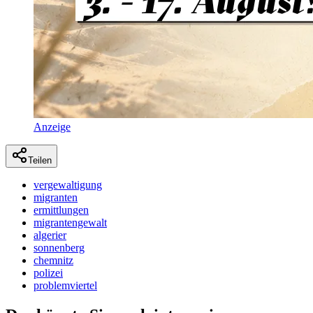
Anzeige
Teilen
vergewaltigung
migranten
ermittlungen
migrantengewalt
algerier
sonnenberg
chemnitz
polizei
problemviertel