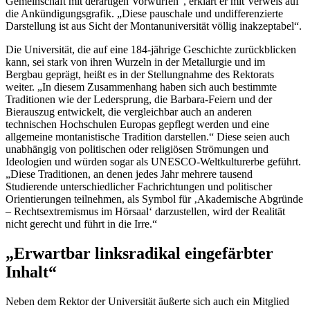
Gemeinschaft mit derartigen Vorwürfen“, erklärt er mit Verweis auf
die Ankündigungsgrafik. „Diese pauschale und undifferenzierte
Darstellung ist aus Sicht der Montanuniversität völlig inakzeptabel“.
Die Universität, die auf eine 184-jährige Geschichte zurückblicken
kann, sei stark von ihren Wurzeln in der Metallurgie und im
Bergbau geprägt, heißt es in der Stellungnahme des Rektorats
weiter. „In diesem Zusammenhang haben sich auch bestimmte
Traditionen wie der Ledersprung, die Barbara-Feiern und der
Bierauszug entwickelt, die vergleichbar auch an anderen
technischen Hochschulen Europas gepflegt werden und eine
allgemeine montanistische Tradition darstellen.“ Diese seien auch
unabhängig von politischen oder religiösen Strömungen und
Ideologien und würden sogar als UNESCO-Weltkulturerbe geführt.
„Diese Traditionen, an denen jedes Jahr mehrere tausend
Studierende unterschiedlicher Fachrichtungen und politischer
Orientierungen teilnehmen, als Symbol für ‚Akademische Abgründe
– Rechtsextremismus im Hörsaal‘ darzustellen, wird der Realität
nicht gerecht und führt in die Irre.“
„Erwartbar linksradikal eingefärbter
Inhalt“
Neben dem Rektor der Universität äußerte sich auch ein Mitglied