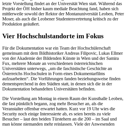
letzte Vorstellung findet an der Universität Wien statt. Während das
Projekt der ÖH bisher kaum mediale Beachtung fand, haben sich
mittlerweile sowohl der Rektor der Montanuniversität Leoben, Peter
Moser, als auch die Leobener Studentenvertretung kritisch zu der
Produktion geäußert.
Vier Hochschulstandorte im Fokus
Für die Dokumentation war ein Team der Hochschülerschaft
gemeinsam mit dem Bildhistoriker Andreas Filipovic, Lukas Ellmer
von der Akademie der Bildenden Künste in Wien und der Samira
Fux, mehrere Monate an verschiedenen österreichischen
Universitäten unterwegs, „um die faschistische Geschichte an
Österreichs Hochschulen in Form eines Dokumentarfilms
aufzuarbeiten“. Die Vorführungen fanden beziehungsweise finden
dementsprechend in den Städten statt, in denen sich die in der
Dokumentation behandelten Universitäten befinden.
Die Vorstellung am Montag in einem Raum der Kunsthalle Leoben,
die fast pünktlich begann, zog mehr Besucher an, als die
Veranstalter offenbar erwartet hatten. Kurz vor 19 Uhr wies die
Security noch einige Interessierte ab, es seien bereits zu viele
Besucher – laut den beiden Türstehern an die 200 – im Saal und
man könne niemanden mehr reinlassen. Viele der Anwesenden