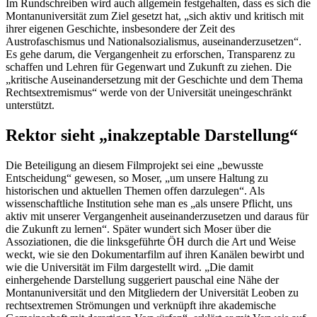
Im Rundschreiben wird auch allgemein festgehalten, dass es sich die
Montanuniversität zum Ziel gesetzt hat, „sich aktiv und kritisch mit
ihrer eigenen Geschichte, insbesondere der Zeit des
Austrofaschismus und Nationalsozialismus, auseinanderzusetzen“.
Es gehe darum, die Vergangenheit zu erforschen, Transparenz zu
schaffen und Lehren für Gegenwart und Zukunft zu ziehen. Die
„kritische Auseinandersetzung mit der Geschichte und dem Thema
Rechtsextremismus“ werde von der Universität uneingeschränkt
unterstützt.
Rektor sieht „inakzeptable Darstellung“
Die Beteiligung an diesem Filmprojekt sei eine „bewusste
Entscheidung“ gewesen, so Moser, „um unsere Haltung zu
historischen und aktuellen Themen offen darzulegen“. Als
wissenschaftliche Institution sehe man es „als unsere Pflicht, uns
aktiv mit unserer Vergangenheit auseinanderzusetzen und daraus für
die Zukunft zu lernen“. Später wundert sich Moser über die
Assoziationen, die die linksgeführte ÖH durch die Art und Weise
weckt, wie sie den Dokumentarfilm auf ihren Kanälen bewirbt und
wie die Universität im Film dargestellt wird. „Die damit
einhergehende Darstellung suggeriert pauschal eine Nähe der
Montanuniversität und den Mitgliedern der Universität Leoben zu
rechtsextremen Strömungen und verknüpft ihre akademische