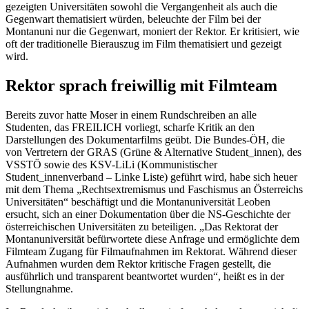
gezeigten Universitäten sowohl die Vergangenheit als auch die
Gegenwart thematisiert würden, beleuchte der Film bei der
Montanuni nur die Gegenwart, moniert der Rektor. Er kritisiert, wie
oft der traditionelle Bierauszug im Film thematisiert und gezeigt
wird.
Rektor sprach freiwillig mit Filmteam
Bereits zuvor hatte Moser in einem Rundschreiben an alle
Studenten, das FREILICH vorliegt, scharfe Kritik an den
Darstellungen des Dokumentarfilms geübt. Die Bundes-ÖH, die
von Vertretern der GRAS (Grüne & Alternative Student_innen), des
VSSTÖ sowie des KSV-LiLi (Kommunistischer
Student_innenverband – Linke Liste) geführt wird, habe sich heuer
mit dem Thema „Rechtsextremismus und Faschismus an Österreichs
Universitäten“ beschäftigt und die Montanuniversität Leoben
ersucht, sich an einer Dokumentation über die NS-Geschichte der
österreichischen Universitäten zu beteiligen. „Das Rektorat der
Montanuniversität befürwortete diese Anfrage und ermöglichte dem
Filmteam Zugang für Filmaufnahmen im Rektorat. Während dieser
Aufnahmen wurden dem Rektor kritische Fragen gestellt, die
ausführlich und transparent beantwortet wurden“, heißt es in der
Stellungnahme.