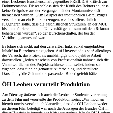
einer Leobener Burschenschaft gegenüber FREILICH kritisch zur
Dokumentation. Dieser schloss sich der Kritik des Rektors an, dass
keine Ereignisse aus der Vergangenheit der Montanuniversität
thematisiert wurden. „Am Beispiel des traditionellen Bierauszuges
versuchte man ein Bild zu erzeugen, welches offensichtlich
suggerieren sollte, dass die 'faschistischen Strukturen' an der MUL
bis heute florieren und die Universität gemeinsam mit dem Rektorat
beherrschen würden“, so der Burschenschafter, der bei der
Vorführung anwesend war.
Es lohne sich nicht, auf den „erwartbar linksradikal eingefärbten
Inhalt“ im Einzelnen einzugehen. Auf Unverständnis stieß allerdings
der Versuch, das Projekt als unabhängige und objektive Arbeit
darzustellen. „Jeden Anschein von Professionalität nahmen sich die
Verantwortlichen des Projekts schlussendlich selbst, indem sie
zugaben, dass für eine genauere Aufarbeitung und detailliere
Darstellung 'die Zeit und die passenden Bilder' gefehlt hätten“.
ÖH Leoben verurteilt Produktion
Am Dienstag äußerte sich auch die Leobener Studentenvertretung
zu dem Film und verurteilte die Produktion sogar: „Wir möchten
hiermit unmissverständlich klarstellen, dass die ÖH Leoben weder
an diesem Film beteiligt war noch die Aussagen der Bundes-ÖH in
dieser Hinsicht in irgendeiner Weise unterstützt. Wir als ÖH Leoben