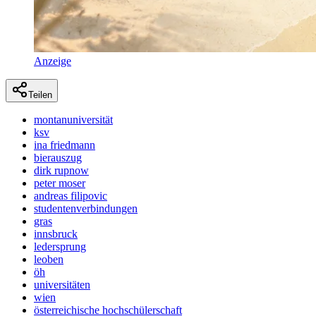
Anzeige
Teilen
montanuniversität
ksv
ina friedmann
bierauszug
dirk rupnow
peter moser
andreas filipovic
studentenverbindungen
gras
innsbruck
ledersprung
leoben
öh
universitäten
wien
österreichische hochschülerschaft