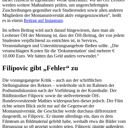
werden weitere Maßnahmen prüfen, um ungerechtfertigten
Zuschreibungen gegenüber euch Studierenden sowie allen anderen
Mitgliedern der Montanuniversität aktiv entgegenzuwirken“, heißt
es in einem
Beitrag auf Instagram
.
Im selben Beitrag wird auch darauf hingewiesen, dass man als
Leobener ÖH der Meinung ist, dass der ÖH-Beitrag, der von jedem
Studenten verpflichtend zu entrichten ist, in Services,
Veranstaltungen und Unterstützungsangebote fließen sollte. „Die
veranschlagten Kosten für die 'Dokumentation' sind mehrere €
10.000 Euro. Wir hätten das Geld anders verwendet.“
Filipovic gibt „Fehler“ zu
Die vorangegangene Kritik – auch aus der schriftlichen
Stellungnahme des Rektors – wiederholte sich im Rahmen der
Podiumsdiskussion nach der Vorführung in der Kunsthalle. Der
Bildhistoriker Filipovic sowie die stellvertretende ÖH-
Bundesvorsitzende Mathies widersprachen dieser jedoch. Der Film
richte seinen Blick nicht nur auf die Gegenwart der
Montanuniversität, die Geschichte werde durchaus differenziert
dargestellt, so Filipovic. Er räumte allerdings ein, dass es dem
Filmteam an Bildmaterial gefehlt habe, weshalb etwa die Bilder vom
Bierauszug so oft gezeigt worden seien. Filipovic räumte außerdem