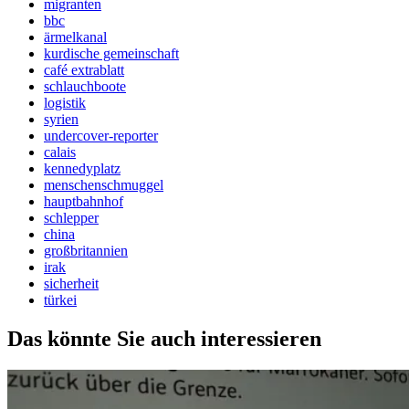
migranten
bbc
ärmelkanal
kurdische gemeinschaft
café extrablatt
schlauchboote
logistik
syrien
undercover-reporter
calais
kennedyplatz
menschenschmuggel
hauptbahnhof
schlepper
china
großbritannien
irak
sicherheit
türkei
Das könnte Sie auch interessieren