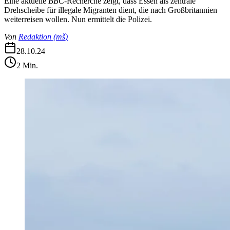
Eine aktuelle
BBC
-Recherche zeigt, dass Essen als zentrale
Drehscheibe für illegale Migranten dient, die nach Großbritannien
weiterreisen wollen. Nun ermittelt die Polizei.
Von
Redaktion
(
mš
)
28.10.24
2
Min.