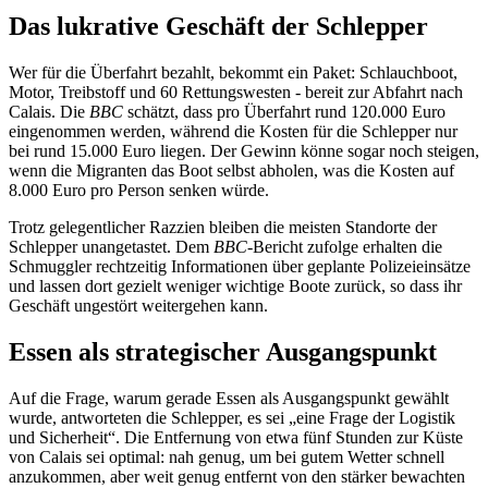
Das lukrative Geschäft der Schlepper
Wer für die Überfahrt bezahlt, bekommt ein Paket: Schlauchboot,
Motor, Treibstoff und 60 Rettungswesten - bereit zur Abfahrt nach
Calais. Die
BBC
schätzt, dass pro Überfahrt rund 120.000 Euro
eingenommen werden, während die Kosten für die Schlepper nur
bei rund 15.000 Euro liegen. Der Gewinn könne sogar noch steigen,
wenn die Migranten das Boot selbst abholen, was die Kosten auf
8.000 Euro pro Person senken würde.
Trotz gelegentlicher Razzien bleiben die meisten Standorte der
Schlepper unangetastet. Dem
BBC
-Bericht zufolge erhalten die
Schmuggler rechtzeitig Informationen über geplante Polizeieinsätze
und lassen dort gezielt weniger wichtige Boote zurück, so dass ihr
Geschäft ungestört weitergehen kann.
Essen als strategischer Ausgangspunkt
Auf die Frage, warum gerade Essen als Ausgangspunkt gewählt
wurde, antworteten die Schlepper, es sei „eine Frage der Logistik
und Sicherheit“. Die Entfernung von etwa fünf Stunden zur Küste
von Calais sei optimal: nah genug, um bei gutem Wetter schnell
anzukommen, aber weit genug entfernt von den stärker bewachten