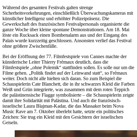
Während des gesamten Festivals galten strenge
Sicherheitsvorkehrungen, einschließlich Überwachungskameras mit
künstlicher Intelligenz und erhöhter Polizeipräsenz. Die
Gewerkschaft des französischen Festivalpersonals organisierte die
ganze Woche über kleine spontane Demonstrationen. Am 18. Mai
löste ein Rucksack einen Bombenalarm aus und der Eingang des
Palais wurde kurzzeitig geschlossen. Ansonsten verlief das Festival
ohne größere Zwischenfälle.
Bei der Eröffnung der 77. Filmfestspiele von Cannes machte der
künstlerische Leiter Thierry Frémaux deutlich, dass die
Filmfestspiele „ohne Polemik“ stattfinden sollen. Es solle nur um die
Filme gehen. „Politik findet auf der Leinwand statt“, so Frémaux
weiter. Doch nicht alle hielten sich daran. So zum Beispiel die
Schauspielerin Cate Blanchett, die in ihr schwarzes Kleid die Farben
Weiß und Grün integrierte, was zusammen mit dem roten Teppich
die palästinensische Flagge symbolisierte – die Schauspielerin zeigte
damit ihre Solidarität mit Palästina. Und auch die französisch-
israelische Laura Blajman-Kadar, die das Massaker beim Nova
Music Rave am 7. Oktober überlebt hatte, setzte ein politisches
Zeichen: Sie trug ein Kleid mit den Gesichtern der israelischen
Geiseln.