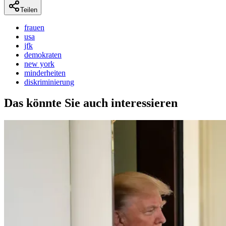
Teilen
frauen
usa
jfk
demokraten
new york
minderheiten
diskriminierung
Das könnte Sie auch interessieren