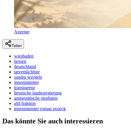
Anzeige
Teilen
wiesbaden
hessen
deutschland
tatverdächtige
sandra weegels
innenminister
transparenz
hessische landesregierung
antisemitische straftaten
afd-fraktion
innenminister roman poseck
Das könnte Sie auch interessieren