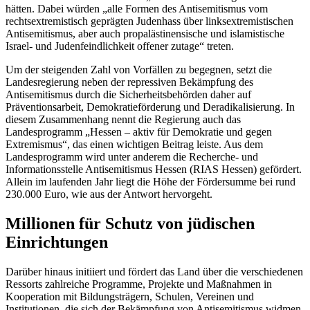
hätten. Dabei würden „alle Formen des Antisemitismus vom
rechtsextremistisch geprägten Judenhass über linksextremistischen
Antisemitismus, aber auch propalästinensische und islamistische
Israel- und Judenfeindlichkeit offener zutage“ treten.
Um der steigenden Zahl von Vorfällen zu begegnen, setzt die
Landesregierung neben der repressiven Bekämpfung des
Antisemitismus durch die Sicherheitsbehörden daher auf
Präventionsarbeit, Demokratieförderung und Deradikalisierung. In
diesem Zusammenhang nennt die Regierung auch das
Landesprogramm „Hessen – aktiv für Demokratie und gegen
Extremismus“, das einen wichtigen Beitrag leiste. Aus dem
Landesprogramm wird unter anderem die Recherche- und
Informationsstelle Antisemitismus Hessen (RIAS Hessen) gefördert.
Allein im laufenden Jahr liegt die Höhe der Fördersumme bei rund
230.000 Euro, wie aus der Antwort hervorgeht.
Millionen für Schutz von jüdischen
Einrichtungen
Darüber hinaus initiiert und fördert das Land über die verschiedenen
Ressorts zahlreiche Programme, Projekte und Maßnahmen in
Kooperation mit Bildungsträgern, Schulen, Vereinen und
Institutionen, die sich der Bekämpfung von Antisemitismus widmen.