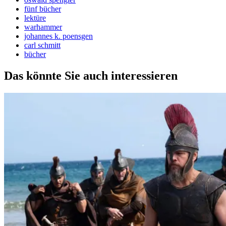
fünf bücher
lektüre
warhammer
johannes k. poensgen
carl schmitt
bücher
Das könnte Sie auch interessieren