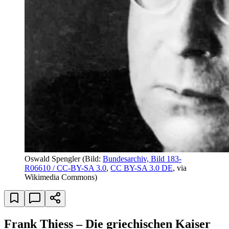
Oswald Spengler
(Bild:
Bundesarchiv, Bild 183-
R06610 / CC-BY-SA 3.0
,
CC BY-SA 3.0 DE
, via
Wikimedia Commons)
Frank Thiess – Die griechischen Kaiser