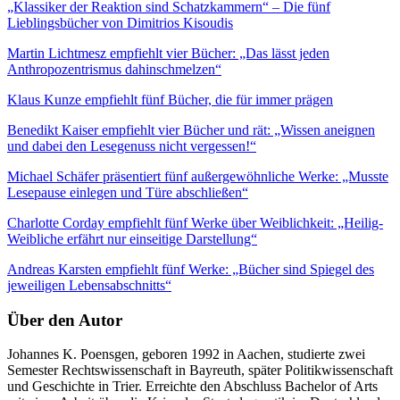
„Klassiker der Reaktion sind Schatzkammern“ – Die fünf
Lieblingsbücher von Dimitrios Kisoudis
Martin Lichtmesz empfiehlt vier Bücher: „Das lässt jeden
Anthropozentrismus dahinschmelzen“
Klaus Kunze empfiehlt fünf Bücher, die für immer prägen
Benedikt Kaiser empfiehlt vier Bücher und rät: „Wissen aneignen
und dabei den Lesegenuss nicht vergessen!“
Michael Schäfer präsentiert fünf außergewöhnliche Werke: „Musste
Lesepause einlegen und Türe abschließen“
Charlotte Corday empfiehlt fünf Werke über Weiblichkeit: „Heilig-
Weibliche erfährt nur einseitige Darstellung“
Andreas Karsten empfiehlt fünf Werke: „Bücher sind Spiegel des
jeweiligen Lebensabschnitts“
Über den Autor
Johannes K. Poensgen, geboren 1992 in Aachen, studierte zwei
Semester Rechtswissenschaft in Bayreuth, später Politikwissenschaft
und Geschichte in Trier. Erreichte den Abschluss Bachelor of Arts