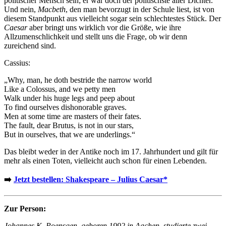
politischer Mensch sein; er war doch der politischste aller Dichter.
Und nein,
Macbeth
, den man bevorzugt in der Schule liest, ist von
diesem Standpunkt aus vielleicht sogar sein schlechtestes Stück. Der
Caesar
aber bringt uns wirklich vor die Größe, wie ihre
Allzumenschlichkeit und stellt uns die Frage, ob wir denn
zureichend sind.
Cassius:
„Why, man, he doth bestride the narrow world
Like a Colossus, and we petty men
Walk under his huge legs and peep about
To find ourselves dishonorable graves.
Men at some time are masters of their fates.
The fault, dear Brutus, is not in our stars,
But in ourselves, that we are underlings.“
Das bleibt weder in der Antike noch im 17. Jahrhundert und gilt für
mehr als einen Toten, vielleicht auch schon für einen Lebenden.
➡️
Jetzt bestellen: Shakespeare – Julius Caesar*
Zur Person:
Johannes K. Poensgen, geboren 1992 in Aachen, studierte zwei