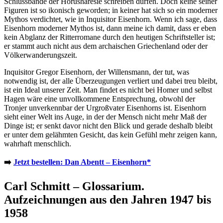
Schlussbände der Horushäresie schreiben dürfen. Doch keine seiner
Figuren ist so ikonisch geworden; in keiner hat sich so ein moderner
Mythos verdichtet, wie in Inquisitor Eisenhorn. Wenn ich sage, dass
Eisenhorn moderner Mythos ist, dann meine ich damit, dass er eben
kein Abglanz der Ritterromane durch den heutigen Schriftsteller ist;
er stammt auch nicht aus dem archaischen Griechenland oder der
Völkerwanderungszeit.
Inquisitor Gregor Eisenhorn, der Willensmann, der tut, was
notwendig ist, der alle Überzeugungen verliert und dabei treu bleibt,
ist ein Ideal unserer Zeit. Man findet es nicht bei Homer und selbst
Hagen wäre eine unvollkommene Entsprechung, obwohl der
Tronjer unverkennbar der Urgroßvater Eisenhorns ist. Eisenhorn
sieht einer Welt ins Auge, in der der Mensch nicht mehr Maß der
Dinge ist; er senkt davor nicht den Blick und gerade deshalb bleibt
er unter dem gelähmten Gesicht, das kein Gefühl mehr zeigen kann,
wahrhaft menschlich.
➡️
Jetzt bestellen: Dan Abentt – Eisenhorn*
Carl Schmitt – Glossarium.
Aufzeichnungen aus den Jahren 1947 bis
1958