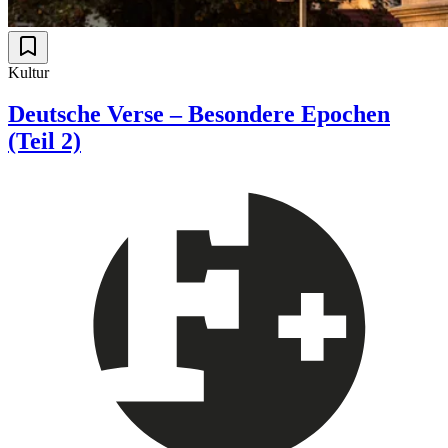
Kultur
Deutsche Verse – Besondere Epochen
(Teil 2)