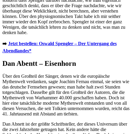
sondern dass Spengler darüber nachdachte, wie man eigentlich
geschichtlich denkt, dass er über die Frage nachdachte, wie wir
überhaupt diese Wirklichkeit, nicht berechnen, aber verstehen
können. Über den physiognomischen Takt habe ich mir seither
immer wieder den Kopf zerbrochen. Spengler ist einer der ganz
Wenigen, die tatsächlich lehren zu denken und nicht, was man zu
denken habe.
➡️
Jetzt bestellen: Oswald Spengler – Der Untergang des
Abendlandes*
Dan Abentt – Eisenhorn
Über den Großteil der Sänger, denen wir die europäische
Mythenwelt verdanken, sagte Joachim Fernau einmal, sie seien wie
das deutsche Fernsehen gewesen; man habe halt zwei Stunden
totgeschlagen. Dasselbe gilt für den Großteil der Autoren, die die
Mythenwelt von Warhammer 40.000 geschaffen haben. Doch ist
hier eine tatsächliche moderne Mythenwelt entstanden und von all
diesen Versuchen, die seit Tolkien unternommen wurden, reicht das
41. Jahrtausend mit Abstand am tiefsten.
Dan Abnett ist der größte Schriftsteller, der dieses Universum über
die zwei Jahrzehnte getragen hat. Kein andere hätte die