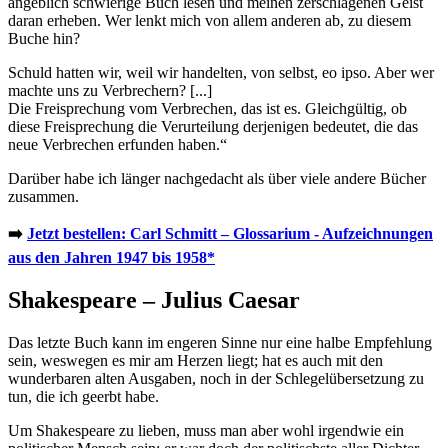
angeblich schwierige Buch lesen und meinen zerschlagenen Geist
daran erheben. Wer lenkt mich von allem anderen ab, zu diesem
Buche hin?
Schuld hatten wir, weil wir handelten, von selbst, eo ipso. Aber wer
machte uns zu Verbrechern? [...]
Die Freisprechung vom Verbrechen, das ist es. Gleichgültig, ob
diese Freisprechung die Verurteilung derjenigen bedeutet, die das
neue Verbrechen erfunden haben.“
Darüber habe ich länger nachgedacht als über viele andere Bücher
zusammen.
➡️
Jetzt bestellen: Carl Schmitt – Glossarium - Aufzeichnungen
aus den Jahren 1947 bis 1958*
Shakespeare – Julius Caesar
Das letzte Buch kann im engeren Sinne nur eine halbe Empfehlung
sein, weswegen es mir am Herzen liegt; hat es auch mit den
wunderbaren alten Ausgaben, noch in der Schlegelübersetzung zu
tun, die ich geerbt habe.
Um Shakespeare zu lieben, muss man aber wohl irgendwie ein