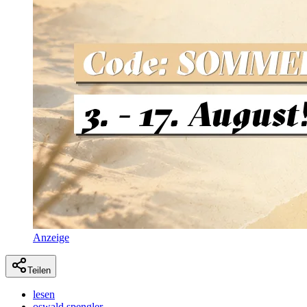
Anzeige
Teilen
lesen
oswald spengler