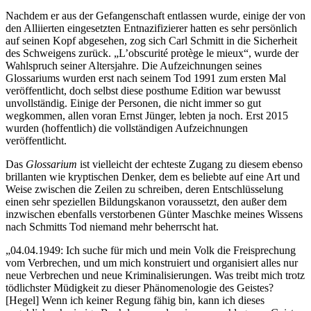
Nachdem er aus der Gefangenschaft entlassen wurde, einige der von
den Alliierten eingesetzten Entnazifizierer hatten es sehr persönlich
auf seinen Kopf abgesehen, zog sich Carl Schmitt in die Sicherheit
des Schweigens zurück. „L’obscurité protège le mieux“, wurde der
Wahlspruch seiner Altersjahre. Die Aufzeichnungen seines
Glossariums wurden erst nach seinem Tod 1991 zum ersten Mal
veröffentlicht, doch selbst diese posthume Edition war bewusst
unvollständig. Einige der Personen, die nicht immer so gut
wegkommen, allen voran Ernst Jünger, lebten ja noch. Erst 2015
wurden (hoffentlich) die vollständigen Aufzeichnungen
veröffentlicht.
Das
Glossarium
ist vielleicht der echteste Zugang zu diesem ebenso
brillanten wie kryptischen Denker, dem es beliebte auf eine Art und
Weise zwischen die Zeilen zu schreiben, deren Entschlüsselung
einen sehr speziellen Bildungskanon voraussetzt, den außer dem
inzwischen ebenfalls verstorbenen Günter Maschke meines Wissens
nach Schmitts Tod niemand mehr beherrscht hat.
„04.04.1949: Ich suche für mich und mein Volk die Freisprechung
vom Verbrechen, und um mich konstruiert und organisiert alles nur
neue Verbrechen und neue Kriminalisierungen. Was treibt mich trotz
tödlichster Müdigkeit zu dieser Phänomenologie des Geistes?
[Hegel] Wenn ich keiner Regung fähig bin, kann ich dieses