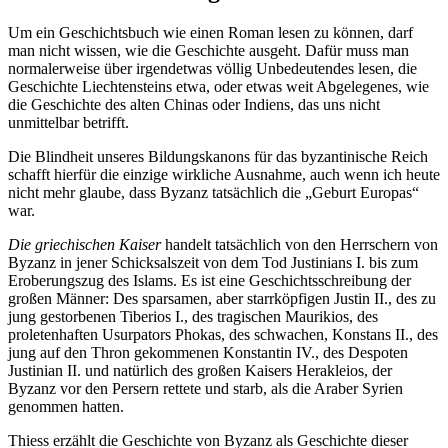
Um ein Geschichtsbuch wie einen Roman lesen zu können, darf
man nicht wissen, wie die Geschichte ausgeht. Dafür muss man
normalerweise über irgendetwas völlig Unbedeutendes lesen, die
Geschichte Liechtensteins etwa, oder etwas weit Abgelegenes, wie
die Geschichte des alten Chinas oder Indiens, das uns nicht
unmittelbar betrifft.
Die Blindheit unseres Bildungskanons für das byzantinische Reich
schafft hierfür die einzige wirkliche Ausnahme, auch wenn ich heute
nicht mehr glaube, dass Byzanz tatsächlich die „Geburt Europas“
war.
Die griechischen Kaiser
handelt tatsächlich von den Herrschern von
Byzanz in jener Schicksalszeit von dem Tod Justinians I. bis zum
Eroberungszug des Islams. Es ist eine Geschichtsschreibung der
großen Männer: Des sparsamen, aber starrköpfigen Justin II., des zu
jung gestorbenen Tiberios I., des tragischen Maurikios, des
proletenhaften Usurpators Phokas, des schwachen, Konstans II., des
jung auf den Thron gekommenen Konstantin IV., des Despoten
Justinian II. und natürlich des großen Kaisers Herakleios, der
Byzanz vor den Persern rettete und starb, als die Araber Syrien
genommen hatten.
Thiess erzählt die Geschichte von Byzanz als Geschichte dieser