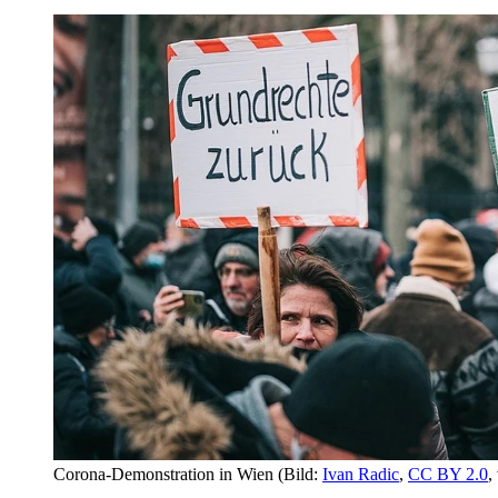
Corona-Demonstration in Wien
(Bild:
Ivan Radic
,
CC BY 2.0
,