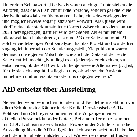
Unter dem Schlagwort „Die Nazis waren auch gut“ unterstellen die
Autoren, dass die AfD nicht nur die Sprache, sondern gar die Ziele
der Nationalsozialisten übernommen habe, ein schwerwiegender
und möglicherweise sogar justiziabler Vorwurf. Als Quelle wird
hierfür etwa der stark umstrittene Correctiv-Bericht aus dem Januar
2024 herangezogen, garniert wird der Sieben-Zeiler mit einem
bildgewaltigen Hakenkreuz, das rund 2/3 der Seite einnimmt. 21
solcher viertelseitiger Politikanalysen hat das Projekt und wurde frei
zugänglich innerhalb der Schule ausgestellt, Zielpublikum waren
demnach die eigenen Mitschüler wie auch der Satz auf der letzten
Seite deutlich macht: „Nun liegt es an jedem/jeder einzelnen, zu
entscheiden, ob die AfD wirklich die gepriesene Alternative […] ist,
für die sie sich ausgibt. Es liegt an uns, ob wir solche Ansichten
hinnehmen und unterstützten oder uns dagegen wehren.“
AfD entsetzt über Ausstellung
Neben den verantwortlichen Schülern und Fachlehrern steht nun vor
allem Schuldirektor Känner in der Kritik. Der sächsische AfD-
Politiker Timo Schreyer kommentiert die Vorgänge in einer
aktuellen Pressemeldung der Partei: „Bei einem Termin zusammen
mit CDU-Kultusminister Christian Piwarz in der Schule ist mir die
Ausstellung über die AfD aufgefallen. Ich war entsetzt und habe das
auch dem Schulleiter mitgeteilt. […] Wir werden diese mit Lügen