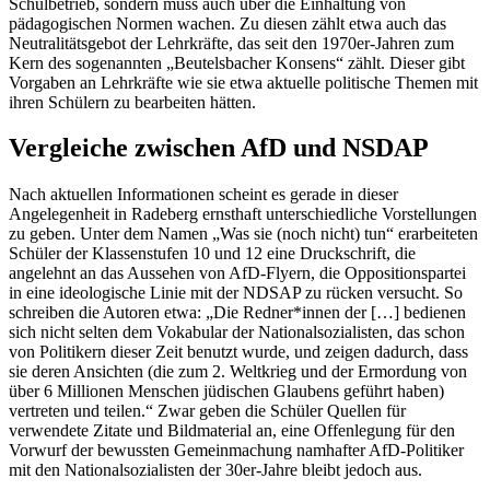
Schulbetrieb, sondern muss auch über die Einhaltung von
pädagogischen Normen wachen. Zu diesen zählt etwa auch das
Neutralitätsgebot der Lehrkräfte, das seit den 1970er-Jahren zum
Kern des sogenannten „Beutelsbacher Konsens“ zählt. Dieser gibt
Vorgaben an Lehrkräfte wie sie etwa aktuelle politische Themen mit
ihren Schülern zu bearbeiten hätten.
Vergleiche zwischen AfD und NSDAP
Nach aktuellen Informationen scheint es gerade in dieser
Angelegenheit in Radeberg ernsthaft unterschiedliche Vorstellungen
zu geben. Unter dem Namen „Was sie (noch nicht) tun“ erarbeiteten
Schüler der Klassenstufen 10 und 12 eine Druckschrift, die
angelehnt an das Aussehen von AfD-Flyern, die Oppositionspartei
in eine ideologische Linie mit der NDSAP zu rücken versucht. So
schreiben die Autoren etwa: „Die Redner*innen der […] bedienen
sich nicht selten dem Vokabular der Nationalsozialisten, das schon
von Politikern dieser Zeit benutzt wurde, und zeigen dadurch, dass
sie deren Ansichten (die zum 2. Weltkrieg und der Ermordung von
über 6 Millionen Menschen jüdischen Glaubens geführt haben)
vertreten und teilen.“ Zwar geben die Schüler Quellen für
verwendete Zitate und Bildmaterial an, eine Offenlegung für den
Vorwurf der bewussten Gemeinmachung namhafter AfD-Politiker
mit den Nationalsozialisten der 30er-Jahre bleibt jedoch aus.