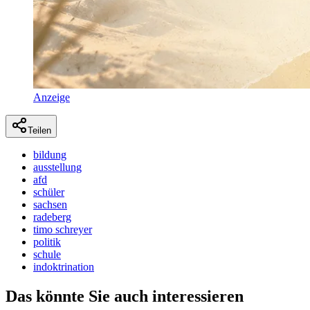
Anzeige
Teilen
bildung
ausstellung
afd
schüler
sachsen
radeberg
timo schreyer
politik
schule
indoktrination
Das könnte Sie auch interessieren