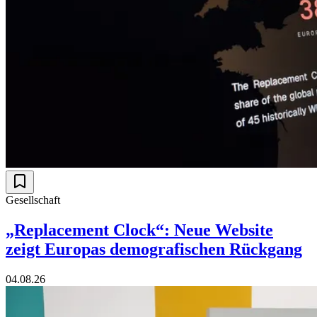
Gesellschaft
„Replacement Clock“: Neue Website
zeigt Europas demografischen Rückgang
04.08.26