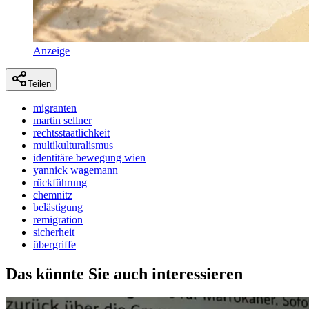
Anzeige
Teilen
migranten
martin sellner
rechtsstaatlichkeit
multikulturalismus
identitäre bewegung wien
yannick wagemann
rückführung
chemnitz
belästigung
remigration
sicherheit
übergriffe
Das könnte Sie auch interessieren