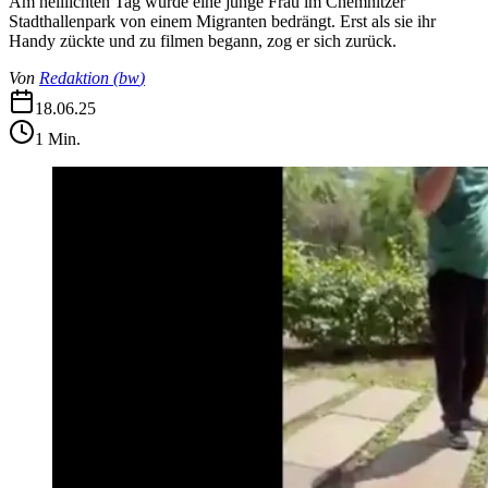
Am helllichten Tag wurde eine junge Frau im Chemnitzer
Stadthallenpark von einem Migranten bedrängt. Erst als sie ihr
Handy zückte und zu filmen begann, zog er sich zurück.
Von
Redaktion
(
bw
)
18.06.25
1
Min.