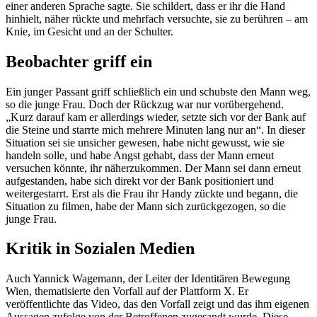
einer anderen Sprache sagte. Sie schildert, dass er ihr die Hand
hinhielt, näher rückte und mehrfach versuchte, sie zu berühren – am
Knie, im Gesicht und an der Schulter.
Beobachter griff ein
Ein junger Passant griff schließlich ein und schubste den Mann weg,
so die junge Frau. Doch der Rückzug war nur vorübergehend.
„Kurz darauf kam er allerdings wieder, setzte sich vor der Bank auf
die Steine und starrte mich mehrere Minuten lang nur an“. In dieser
Situation sei sie unsicher gewesen, habe nicht gewusst, wie sie
handeln solle, und habe Angst gehabt, dass der Mann erneut
versuchen könnte, ihr näherzukommen. Der Mann sei dann erneut
aufgestanden, habe sich direkt vor der Bank positioniert und
weitergestarrt. Erst als die Frau ihr Handy zückte und begann, die
Situation zu filmen, habe der Mann sich zurückgezogen, so die
junge Frau.
Kritik in Sozialen Medien
Auch Yannick Wagemann, der Leiter der Identitären Bewegung
Wien, thematisierte den Vorfall auf der Plattform X. Er
veröffentlichte das Video, das den Vorfall zeigt und das ihm eigenen
Aussagen zufolge von der Betroffenen zugesandt wurde. Diese