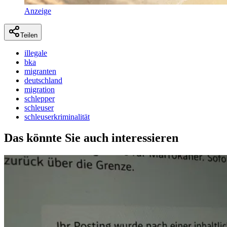
Anzeige
Teilen
illegale
bka
migranten
deutschland
migration
schlepper
schleuser
schleuserkriminalität
Das könnte Sie auch interessieren