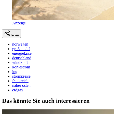
Anzeige
Teilen
norwegen
großhandel
energiekrise
deutschland
windkraft
kohlestrom
lng
strompreise
frankreich
naher osten
erdgas
Das könnte Sie auch interessieren