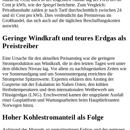
Cent je kWh, wie der
Spiegel
berichtete. Zum Vergleich:
Privathaushalte zahlen je nach Tarif durchschnittlich zwischen 24
und 41 Cent pro kWh. Dies verdeutlicht das Preisniveau im
Großhandel, das sich auch auf die täglichen Beschaffungskosten
auswirkt.
Geringe Windkraft und teures Erdgas als
Preistreiber
Eine Ursache für den aktuellen Preisanstieg war die geringere
Stromproduktion aus Windkraft, die in den letzten Tagen weit unter
dem üblichen Niveau lag. Vor allem zu nachfragestarken Zeiten wie
vor Sonnenaufgang und um Sonnenuntergang erreichten die
Strompreise Spitzenwerte. Experten erklären den Anstieg der
Gaspreise mit der Eskalation im Nahen Osten, den kühlen
Herbsttemperaturen und dem internationalen Wettbewerb um
Flüssigerdgas (LNG). Erschwerend kamen der ungeplante Ausfall
einer Gasplattform und Wartungsarbeiten beim Hauptlieferanten
Norwegen hinzu.
Hoher Kohlestromanteil als Folge
Aufgrund des Mangels an preisgünstigem Erdgas und der geringen