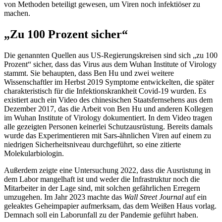
von Methoden beteiligt gewesen, um Viren noch infektiöser zu
machen.
„Zu 100 Prozent sicher“
Die genannten Quellen aus US-Regierungskreisen sind sich „zu 100
Prozent“ sicher, dass das Virus aus dem Wuhan Institute of Virology
stammt. Sie behaupten, dass Ben Hu und zwei weitere
Wissenschaftler im Herbst 2019 Symptome entwickelten, die später
charakteristisch für die Infektionskrankheit Covid-19 wurden. Es
existiert auch ein Video des chinesischen Staatsfernsehens aus dem
Dezember 2017, das die Arbeit von Ben Hu und anderen Kollegen
im Wuhan Institute of Virology dokumentiert. In dem Video tragen
alle gezeigten Personen keinerlei Schutzausrüstung. Bereits damals
wurde das Experimentieren mit Sars-ähnlichen Viren auf einem zu
niedrigen Sicherheitsniveau durchgeführt, so eine zitierte
Molekularbiologin.
Außerdem zeigte eine Untersuchung 2022, dass die Ausrüstung in
dem Labor mangelhaft ist und weder die Infrastruktur noch die
Mitarbeiter in der Lage sind, mit solchen gefährlichen Erregern
umzugehen. Im Jahr 2023 machte das
Wall Street Journal
auf ein
geleaktes Geheimpapier aufmerksam, das dem Weißen Haus vorlag.
Demnach soll ein Laborunfall zu der Pandemie geführt haben.