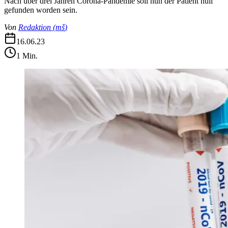
Nach über drei Jahren Corona-Pandemie soll nun der Patient null
gefunden worden sein.
Von
Redaktion
(
mš
)
16.06.23
1
Min.