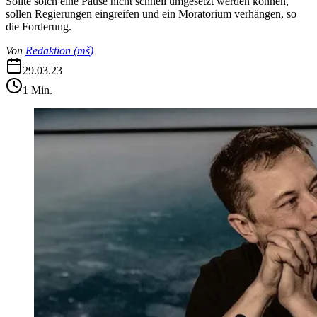
Sollte solch eine Pause nicht schnell umgesetzt werden können,
sollen Regierungen eingreifen und ein Moratorium verhängen, so
die Forderung.
Von
Redaktion
(
mš
)
29.03.23
1
Min.