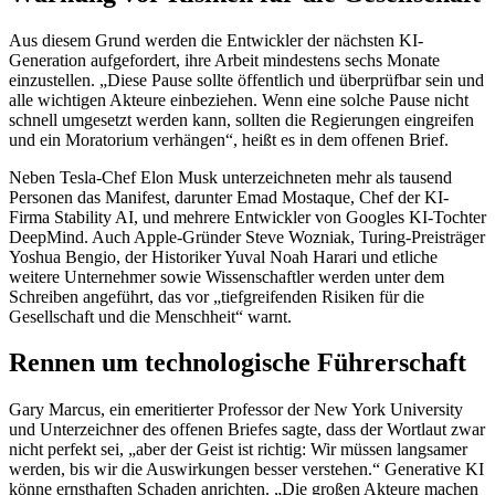
Aus diesem Grund werden die Entwickler der nächsten KI-
Generation aufgefordert, ihre Arbeit mindestens sechs Monate
einzustellen. „Diese Pause sollte öffentlich und überprüfbar sein und
alle wichtigen Akteure einbeziehen. Wenn eine solche Pause nicht
schnell umgesetzt werden kann, sollten die Regierungen eingreifen
und ein Moratorium verhängen“, heißt es in dem offenen Brief.
Neben Tesla-Chef Elon Musk unterzeichneten mehr als tausend
Personen das Manifest, darunter Emad Mostaque, Chef der KI-
Firma Stability AI, und mehrere Entwickler von Googles KI-Tochter
DeepMind. Auch Apple-Gründer Steve Wozniak, Turing-Preisträger
Yoshua Bengio, der Historiker Yuval Noah Harari und etliche
weitere Unternehmer sowie Wissenschaftler werden unter dem
Schreiben angeführt, das vor „tiefgreifenden Risiken für die
Gesellschaft und die Menschheit“ warnt.
Rennen um technologische Führerschaft
Gary Marcus, ein emeritierter Professor der New York University
und Unterzeichner des offenen Briefes sagte, dass der Wortlaut zwar
nicht perfekt sei, „aber der Geist ist richtig: Wir müssen langsamer
werden, bis wir die Auswirkungen besser verstehen.“ Generative KI
könne ernsthaften Schaden anrichten. „Die großen Akteure machen