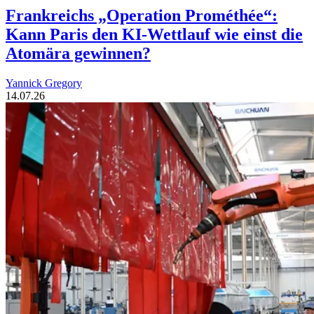
Frankreichs „Operation Prométhée“:
Kann Paris den KI-Wettlauf wie einst die
Atomära gewinnen?
Yannick Gregory
14.07.26