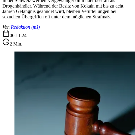
In der Schweiz werden Vergewaltiger oft milder bestraft als
Drogenhändler. Während der Besitz von Kokain mit bis zu acht
Jahren Gefängnis geahndet wird, bleiben Verurteilungen bei
sexuellen Übergriffen oft unter dem möglichen Strafmaß.
Von
Redaktion
(
mš
)
06.11.24
2
Min.