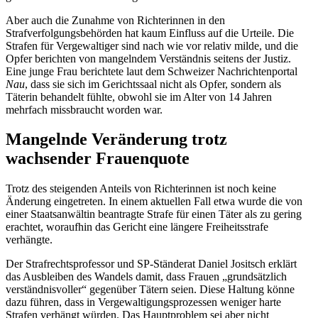
Aber auch die Zunahme von Richterinnen in den
Strafverfolgungsbehörden hat kaum Einfluss auf die Urteile. Die
Strafen für Vergewaltiger sind nach wie vor relativ milde, und die
Opfer berichten von mangelndem Verständnis seitens der Justiz.
Eine junge Frau berichtete laut dem Schweizer Nachrichtenportal
Nau
, dass sie sich im Gerichtssaal nicht als Opfer, sondern als
Täterin behandelt fühlte, obwohl sie im Alter von 14 Jahren
mehrfach missbraucht worden war.
Mangelnde Veränderung trotz
wachsender Frauenquote
Trotz des steigenden Anteils von Richterinnen ist noch keine
Änderung eingetreten. In einem aktuellen Fall etwa wurde die von
einer Staatsanwältin beantragte Strafe für einen Täter als zu gering
erachtet, woraufhin das Gericht eine längere Freiheitsstrafe
verhängte.
Der Strafrechtsprofessor und SP-Ständerat Daniel Jositsch erklärt
das Ausbleiben des Wandels damit, dass Frauen „grundsätzlich
verständnisvoller“ gegenüber Tätern seien. Diese Haltung könne
dazu führen, dass in Vergewaltigungsprozessen weniger harte
Strafen verhängt würden. Das Hauptproblem sei aber nicht