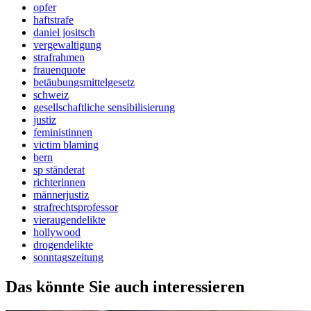
opfer
haftstrafe
daniel jositsch
vergewaltigung
strafrahmen
frauenquote
betäubungsmittelgesetz
schweiz
gesellschaftliche sensibilisierung
justiz
feministinnen
victim blaming
bern
sp ständerat
richterinnen
männerjustiz
strafrechtsprofessor
vieraugendelikte
hollywood
drogendelikte
sonntagszeitung
Das könnte Sie auch interessieren