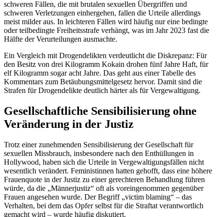
schweren Fällen, die mit brutalen sexuellen Übergriffen und
schweren Verletzungen einhergehen, fallen die Urteile allerdings
meist milder aus. In leichteren Fällen wird häufig nur eine bedingte
oder teilbedingte Freiheitsstrafe verhängt, was im Jahr 2023 fast die
Hälfte der Verurteilungen ausmachte.
Ein Vergleich mit Drogendelikten verdeutlicht die Diskrepanz: Für
den Besitz von drei Kilogramm Kokain drohen fünf Jahre Haft, für
elf Kilogramm sogar acht Jahre. Das geht aus einer Tabelle des
Kommentars zum Betäubungsmittelgesetz hervor. Damit sind die
Strafen für Drogendelikte deutlich härter als für Vergewaltigung.
Gesellschaftliche Sensibilisierung ohne
Veränderung in der Justiz
Trotz einer zunehmenden Sensibilisierung der Gesellschaft für
sexuellen Missbrauch, insbesondere nach den Enthüllungen in
Hollywood, haben sich die Urteile in Vergewaltigungsfällen nicht
wesentlich verändert. Feministinnen hatten gehofft, dass eine höhere
Frauenquote in der Justiz zu einer gerechteren Behandlung führen
würde, da die „Männerjustiz“ oft als voreingenommen gegenüber
Frauen angesehen wurde. Der Begriff „victim blaming“ – das
Verhalten, bei dem das Opfer selbst für die Straftat verantwortlich
gemacht wird – wurde häufig diskutiert.